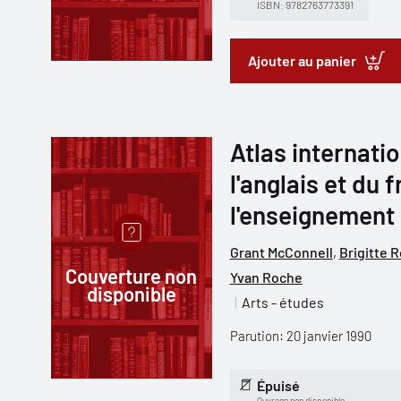
ISBN: 9782763773391
Ajouter au panier
Atlas internatio
l'anglais et du f
l'enseignement
Grant McConnell
,
Brigitte 
Couverture non
Yvan Roche
disponible
Arts - études
Parution: 20 janvier 1990
Épuisé
Ouvrage non disponible