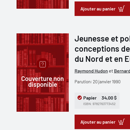
Ajouter au panier
Jeunesse et pol
conceptions de 
du Nord et en 
Raymond Hudon
et
Bernard
Couverture non
Parution: 20 janvier 1990
disponible
Papier
34,00 $
ISBN: 9782763773452
Ajouter au panier