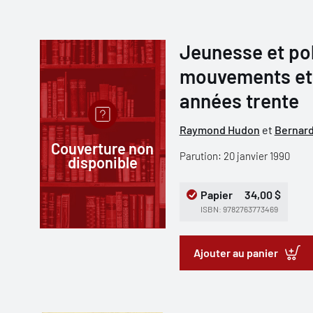
Jeunesse et pol
mouvements et
années trente
Raymond Hudon
et
Bernard
Couverture non
Parution: 20 janvier 1990
disponible
Papier
34,00 $
ISBN: 9782763773469
Ajouter au panier