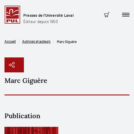
Presses de l'Université Laval
Men
Panier
Éditeur depuis 1950
Accueil
Autrices et auteurs
Marc Giguère
Marc Giguère
Copier le lien
Publication