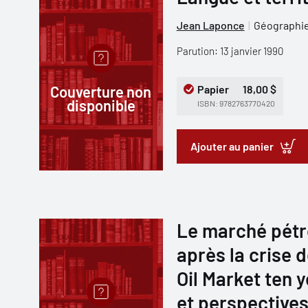
Jean Laponce
Géographi
Parution: 13 janvier 1990
Couverture non
Papier
18,00 $
disponible
ISBN: 9782763770420
Ajouter au panier
Le marché pétro
après la crise d
Oil Market ten y
et perspectives