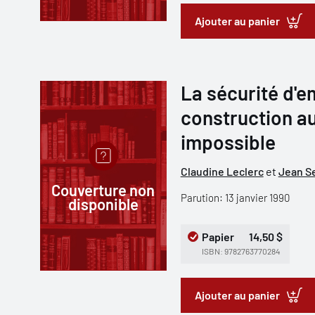
Ajouter au panier
La sécurité d'em
construction a
impossible
Claudine Leclerc
et
Jean S
Couverture non
Parution: 13 janvier 1990
disponible
Papier
14,50 $
ISBN: 9782763770284
Ajouter au panier