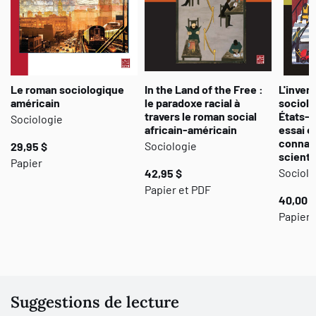
Le roman sociologique
In the Land of the Free :
L'invent
américain
le paradoxe racial à
sociolo
travers le roman social
États-U
Sociologie
africain-américain
essai e
connai
Sociologie
29,95 $
scienti
Papier
Sociolo
42,95 $
Papier et PDF
40,00 $
Papier 
Suggestions de lecture