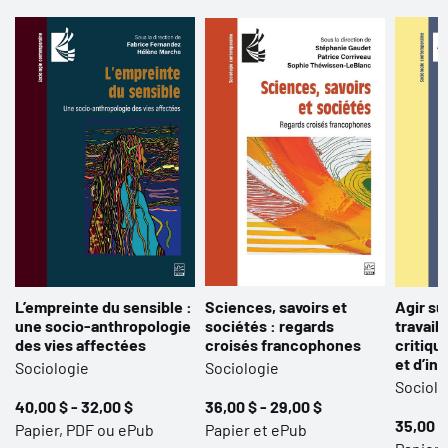
L’empreinte du sensible :
Sciences, savoirs et
Agir su
une socio-anthropologie
sociétés : regards
travail 
des vies affectées
croisés francophones
critiqu
et d’in
Sociologie
Sociologie
Sociolo
40,00 $ - 32,00 $
36,00 $ - 29,00 $
35,00 $
Papier, PDF ou ePub
Papier et ePub