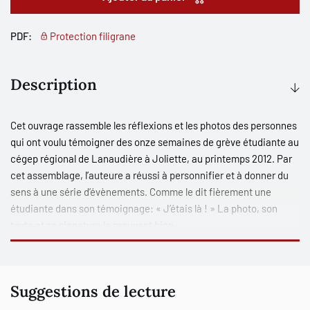
PDF:
Protection filigrane
Description
Cet ouvrage rassemble les réflexions et les photos des personnes
qui ont voulu témoigner des onze semaines de grève étudiante au
cégep régional de Lanaudière à Joliette, au printemps 2012. Par
cet assemblage, l’auteure a réussi à personnifier et à donner du
sens à une série d’évènements. Comme le dit fièrement une
étudiante dans son témoignage: « J’étais là ! » La photo, son
texte et sa signature le prouvent bien.
Dans son sens anthropologique, la photographie témoigne d’un
vécu. Elle permet de visualiser le terrain de l’évènement, d’illustrer
Suggestions de lecture
les lieux, les personnes. Ainsi, ces photos et ces textes feront
partie de la mémoire de celles et ceux qui étaient présents. Pour