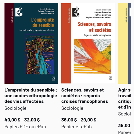
les autres, ils s’inscriront dans la chronologie plus large du
mémorable printemps 2012 au Québec.
L’empreinte du sensible :
Sciences, savoirs et
Agir su
une socio-anthropologie
sociétés : regards
travail 
des vies affectées
croisés francophones
critiqu
et d’in
Sociologie
Sociologie
Sociolo
40,00 $ - 32,00 $
36,00 $ - 29,00 $
35,00 $
Papier, PDF ou ePub
Papier et ePub
Papier,