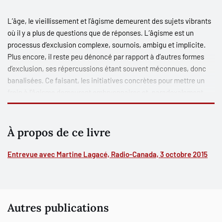
L’âge, le vieillissement et l’âgisme demeurent des sujets vibrants
où il y a plus de questions que de réponses. L’âgisme est un
processus d’exclusion complexe, sournois, ambigu et implicite.
Plus encore, il reste peu dénoncé par rapport à d’autres formes
d’exclusion, ses répercussions étant souvent méconnues, donc
banalisées. Ce faisant, les initiatives concrètes pour mettre un
frein à l’âgisme demeurent embryonnaires et, paradoxalement,
contribuent parfois même à le renforcer à travers des
mécaniques de divisions intra et intergénérationnelles. Il est
donc essentiel de poursuivre la réflexion sur les racines
À propos de ce livre
profondes de l’âgisme, de comprendre comment ce processus
d’exclusion se manifeste, comment il se ramifie et se répercute
Entrevue avec Martine Lagacé, Radio-Canada, 3 octobre 2015
sur l’individu comme sur la société. Plus encore, cette étape de
réflexion et d’analyse est une condition
sine qua non
pour mettre
en place des mesures efficaces pour contrer l’âgisme.
Dans le présent ouvrage, nous situons le point de départ dans les
Autres publications
représentations et les discours sociaux véhiculés sur le