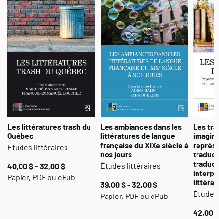
paradoxalement, parce qu’elle exhibe sa fictionnalité. Cet
ouvrage aborde les œuvres comme des laboratoires où sont
testés les rapports entre narratologie et éthique. Il évalue la
légitimité de la fiction, son intérêt et sa pertinence, et suggère
qu’à l’ère postfactuelle le récit de guerre renvoie à nos valeurs et à
nos croyances autant qu’à nos scrupules et à nos contradictions.
Les littératures trash du
Les ambiances dans les
Les tr
Québec
littératures de langue
imagina
française du XIXe siècle à
représe
Études littéraires
nos jours
traduct
traduct
Études littéraires
40,00 $ - 32,00 $
interpr
Papier, PDF ou ePub
littéra
39,00 $ - 32,00 $
Études 
Papier, PDF ou ePub
42,00 $