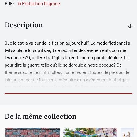
PDF:
Protection filigrane
Description
Quelle est la valeur de la fiction aujourd’hui? Le mode fictionnel a-
t-il sa place lorsqu’il s’agit de raconter des événements comme
les guerres? Quelles stratégies le récit contemporain déploie-t-il
pour dire la guerre telle qu’elle se déroule à notre époque? Ce
thème suscite des difficultés, qui renvoient toutes de près ou de
loin au danger de fausser la mémoire d’un événement historique
traumatisant pour des collectivités. Ce livre montre comment une
certaine poétique peut parvenir à négocier ces écueils.
L’étude de textes de théâtre et de romans de Wajdi Mouawad,
De la même collection
Laurent Gaudé, Mathias Énard et Jean Rolin révèle que la
littérature pallie un manque laissé par l’ouvrage historique, le
reportage journalistique ou le témoignage, surtout, et