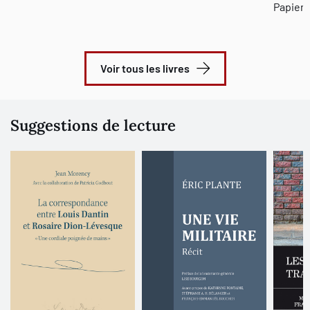
Papier 
Voir tous les livres
Suggestions de lecture