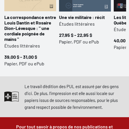
La correspondance entre
Une vie militaire : récit
Les lit
Louis Dantin et Rosaire
Québe
Études littéraires
Dion-Lévesque : " une
Études 
cordiale poignée de
27,95 $ - 22,95 $
mains "
40,00 $
Papier, PDF ou ePub
Études littéraires
Papier,
39,00 $ - 31,00 $
Papier, PDF ou ePub
Le travail d'édition des PUL est assuré par des gens
d'ici. De plus, l'impression est elle aussi locale sur
papiers issus de sources responsables, pour le plus
grand respect possible de l'environnement.
Pour tout savoir à propos de nos publications et