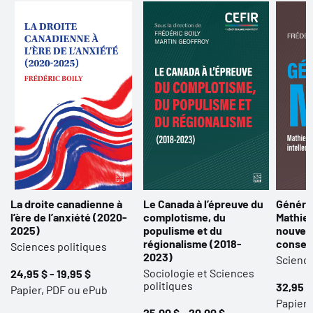
La droite canadienne à
Le Canada à l’épreuve du
Généra
l’ère de l’anxiété (2020-
complotisme, du
Mathieu
2025)
populisme et du
nouveau
régionalisme (2018-
conser
Sciences politiques
2023)
Science
Sociologie et Sciences
24,95 $ - 19,95 $
politiques
32,95 $
Papier, PDF ou ePub
Papier,
25,00 $ - 20,00 $