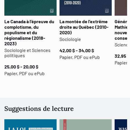
Le Canada à l’épreuve du
La montée de l’extrême
Généra
complotisme, du
droite au Québec (2010-
Mathieu
populisme et du
2020)
nouveau
régionalisme (2018-
conser
Sociologie
2023)
Science
Sociologie et Sciences
42,00 $ - 34,00 $
politiques
32,95 $
Papier, PDF ou ePub
Papier,
25,00 $ - 20,00 $
Papier, PDF ou ePub
Suggestions de lecture