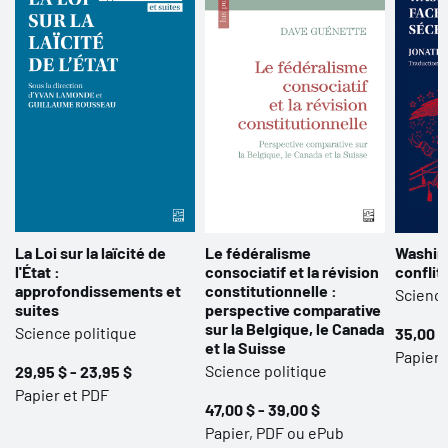
La Loi sur la laïcité de
Le fédéralisme
Washin
l'État :
consociatif et la révision
conflit
approfondissements et
constitutionnelle :
Science
suites
perspective comparative
sur la Belgique, le Canada
Science politique
35,00 $
et la Suisse
Papier
Science politique
29,95 $ - 23,95 $
Papier et PDF
47,00 $ - 39,00 $
Papier, PDF ou ePub