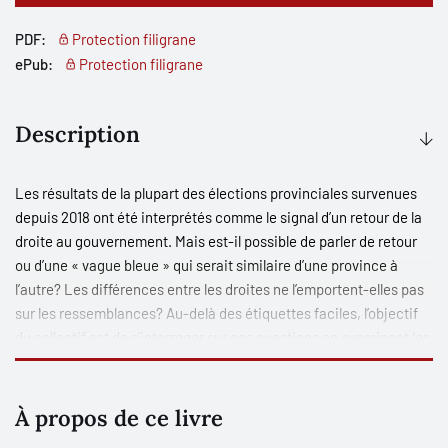
PDF:
Protection filigrane
ePub:
Protection filigrane
Description
Les résultats de la plupart des élections provinciales survenues
depuis 2018 ont été interprétés comme le signal d’un retour de la
droite au gouvernement. Mais est-il possible de parler de retour
ou d’une « vague bleue » qui serait similaire d’une province à
l’autre? Les différences entre les droites ne l’emportent-elles pas
sur les ressemblances? Au-delà des étiquettes faciles, l’objectif
du collectif est de s’interroger sur ces questions en examinant les
droites au Québec, en Ontario et en Alberta ainsi qu’au Nouveau-
Brunswick. Mariant des perspectives comparatives entre les
partis et des études de cas des dirigeants et intellectuels
À propos de ce livre
politiques, les textes réunis ici visent à cerner la nature