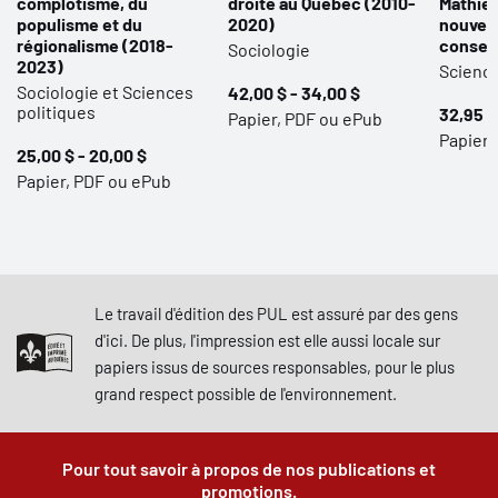
complotisme, du
droite au Québec (2010-
Mathieu
populisme et du
2020)
nouveau
régionalisme (2018-
conser
Sociologie
2023)
Science
Sociologie et Sciences
42,00 $ - 34,00 $
politiques
32,95 $
Papier, PDF ou ePub
Papier,
25,00 $ - 20,00 $
Papier, PDF ou ePub
Le travail d'édition des PUL est assuré par des gens
d'ici. De plus, l'impression est elle aussi locale sur
papiers issus de sources responsables, pour le plus
grand respect possible de l'environnement.
Pour tout savoir à propos de nos publications et
promotions.