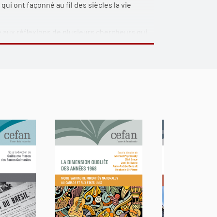
ui ont façonné au fil des siècles la vie
de aux réflexions de plusieurs chercheurs qui
ciplines variées pour éclairer le développement
çaise et québécoise. Sur quelles croyances
elles acquis et cultivé des savoirs et des
iennent les récits mythiques et romanesques
quelles appropriations doivent-elles, enfin,
ouvera dans ce recueil un parcours historique
culturelles du monde. Bien ancrées dans la
re musicale du violon ainsi que l'aventure
ps les particularités artistiques les plus
tations pour atteindre aujourd'hui l'ère des
 l'Orient et l'Occident de même que l'Ancien