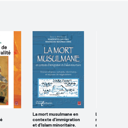
La mort musulmane en
La nation sans l
té
contexte d’immigration
religion? Le déf
et d’Islam minoritaire.
ancrages au Qu