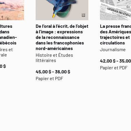
et le Nouveau Monde se côtoient.
ltures
De l’oral à l’écrit, de l’objet
La presse fra
dans
à l’image : expressions
des Amériques
canadien-
de la reconnaissance
trajectoires et
uébécois
dans les francophonies
circulations
nord-américaines
ires et
Journalisme
rale
Histoire et Études
littéraires
42,00 $ - 35,00
0 $
Papier et PDF
45,00 $ - 36,00 $
Papier et PDF