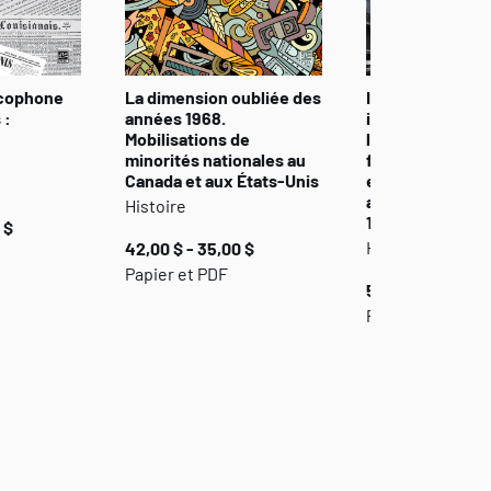
ncophone
La dimension oubliée des
Identités nation
 :
années 1968.
identités régio
Mobilisations de
l’espace de la
minorités nationales au
francophonie
Canada et aux États-Unis
européenne et 
américaine des
Histoire
1960 à nos jours
 $
Histoire et Soci
42,00 $ - 35,00 $
Papier et PDF
58,00 $ - 49,00 
Papier et PDF