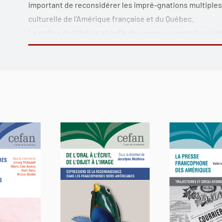
important de reconsidérer les impré-gnations multiples q
culturelle de l'Amérique française et du Québec.
La notion de filiation et celle de réseau servent de gui
jettent des ponts entre l'ici et l'ailleurs à partir de dis
de la culture au sein des communautés canadienne-fran
ces communautés ont-elles pu faire fond ? Comment ont-
savoir-faire dans les sciences et dans les arts ? D'où v
qu'elles aiment ? À quels héritages, à quels emprunts, à 
les œuvres sonores et visuelles qui les illustrent ?
Comme dans l'itinéraire fabuleux du Violon rouge, on tr
et
géographique palpitant qui met en valeur les richesses 
tradition occidentale et lancées au XVII
e
siècle, l'aventu
culturelle de l'Amérique française reflètent au fil du tem
diverses suivant les hasards des voyages et des fréquen
sommets interculturels et du kaléidoscope des formes où