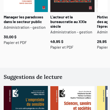
différents, favorisant ainsi un dialogue trop rare entre des
référentiels complémentaires. Il constitue de ce fait une
illustration
sui generis
de la pertinence et de l'intérêt à marier les
Manager les paradoxes
L’acteur et la
Motivat
compétences individuelles.
dans le secteur public
bureaucratie au XXIe
des age
siècle
l’épreu
Administration - gestion
Administration - gestion
Adminis
30,00 $
49,95 $
29,95 $
Papier et PDF
Papier et PDF
Papier 
Suggestions de lecture