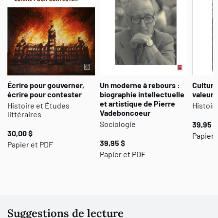
Lussier, Sophie Montreuil.
Écrire pour gouverner,
Un moderne à rebours :
Culture
écrire pour contester
biographie intellectuelle
valeurs
et artistique de Pierre
Histoire et Études
Histoir
Vadeboncoeur
littéraires
Sociologie
39,95 $
30,00 $
Papier 
39,95 $
Papier et PDF
Papier et PDF
Suggestions de lecture