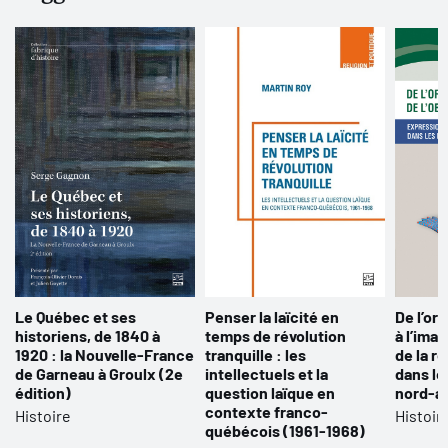
Le Québec et ses
Penser la laïcité en
De l’oral
historiens, de 1840 à
temps de révolution
à l’ima
1920 : la Nouvelle-France
tranquille : les
de la r
de Garneau à Groulx (2e
intellectuels et la
dans le
édition)
question laïque en
nord-a
contexte franco-
Histoire
Histoir
québécois (1961-1968)