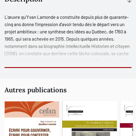
L’œuvre qu’Yvan Lamonde a construite depuis plus de quarante-
cinq ans donne l’impression d’avoir tendu dès le départ vers un
projet ambitieux : une synthèse des idées au Québec, de 1760 à
1965, qui sera achevée en 2015. Depuis quelques années,
notamment dans sa biographie intellectuelle
Historien et citoyen
(2008), on constate que derrière cette tâche colossale, se cache
– ou se révèle – la préoccupation d’un Sorelois, d’un citoyen qui
cherche à relever et à nommer des « cheminements civiques
partageables ». Dans cet ouvrage, des collègues et des amis ont
cherché à rendre compte de cet engagement intellectuel et
Autres publications
civique unique au Québec.
Ont collaboré à cet ouvrage
Bernard Andrès, Marc Angenot, Michel Biron, Gérard Bouchard,
Cécile Facal, François-Marc Gagnon, Claude Galarneau, Gilles
Gallichan, Mariève Isabel, Yvan Lamonde, Marie-Thérèse
Lefebvre, Jonathan Livernois, Hans-Jürgen Lüsebrink, André