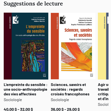
Suggestions de lecture
L’empreinte du sensible :
Sciences, savoirs et
Agir su
une socio-anthropologie
sociétés : regards
travail 
des vies affectées
croisés francophones
critiqu
et d’in
Sociologie
Sociologie
Sociolo
40,00 $ - 32,00 $
36,00 $ - 29,00 $