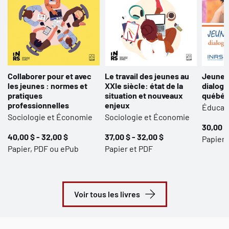
Collaborer pour et avec
Le travail des jeunes au
Jeunes 
les jeunes : normes et
XXIe siècle: état de la
dialogu
pratiques
situation et nouveaux
québéc
professionnelles
enjeux
Éducat
Sociologie et Économie
Sociologie et Économie
30,00 $
40,00 $ - 32,00 $
37,00 $ - 32,00 $
Papier 
Papier, PDF ou ePub
Papier et PDF
Voir tous les livres