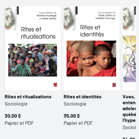
Rites et ritualisations
Rites et identités
Vues, m
entendu
Sociologie
Sociologie
adoles
québéc
30,00 $
35,00 $
l’hyper
Papier et PDF
Papier et PDF
Sociolo