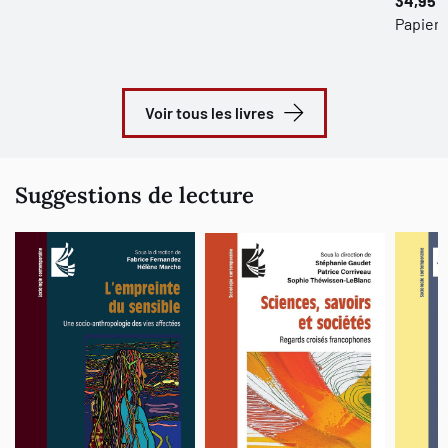
34,95 $
Papier 
Voir tous les livres
Suggestions de lecture