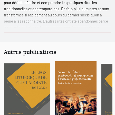
pour définir, décrire et comprendre les pratiques rituelles
traditionnelles et contemporaines. En fait, plusieurs rites se sont
transformés si rapidement au cours du dernier siècle qu’on a
peine à les reconnaître. D’autres rites ont été abandonnés parce
qu’ils n’étaient plus du tout en phase avec les modes de vie
contemporains. Mais plusieurs nouveaux rites ont vu le jour avec
la libération des mœurs et les nouveaux outils numériques. Nous
en faisons ici état à travers diverses perspectives et à travers
Autres publications
divers champs de recherche, mais toujours en relevant le défi
novateur de l’interdisciplinarité.