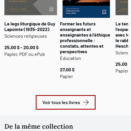
Le legs liturgique de Guy
Former les futurs
Le temp
Lapointe (1935-2022)
enseignants et
l’espac
enseignantes à l’éthique
avec le
Sciences religieuses
professionnelle :
le rabb
constats, attentes et
Hesche
25,00 $ - 20,00 $
perspectives
Science
Papier, PDF ou ePub
Éducation
25,00 $
27,00 $
Papier,
Papier
Voir tous les livres
De la même collection