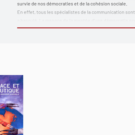
survie de nos démocraties et de la cohésion sociale.
En effet, tous les spécialistes de la communication so
a basculé. La menace de la montée d'une démocratie occ
autoritaires des puissants exaltent la sécurité d'État au
réseaux et les sondages d'opinion électroniques sont dé
mais de plus en plus dénoncés dans la presse. La démocr
politique avec son idéologie et ses institutions. La réa
Sur fond de Sommets mondiaux économiques et de mou
nos institutions démocratiques se voient bafouées et
nous nommons pour les protéger et les promouvoir.
Voici un ouvrage en forme de diagnostic qui permettra 
la nature vertigineuse des rapports de force dans la soc
enjeux s'articule dans des métaphores systémiques qui 
principales forces en présence dans la société en résea
Le lecteur apprendra à faire une lecture approfondie 
organisationnelles reliées aux médias et aux TIC dans 