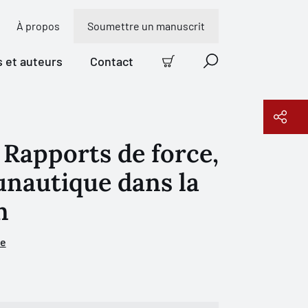
À propos
Soumettre un manuscrit
s et auteurs
Contact
Panier
Recherche
 Rapports de force,
Copier le lien
nautique dans la
n
ue