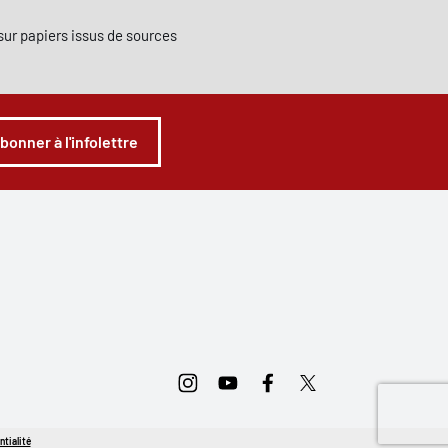
e sur papiers issus de sources
abonner à l'infolettre
Instagram
Youtube
Facebook
Twitter
ntialité