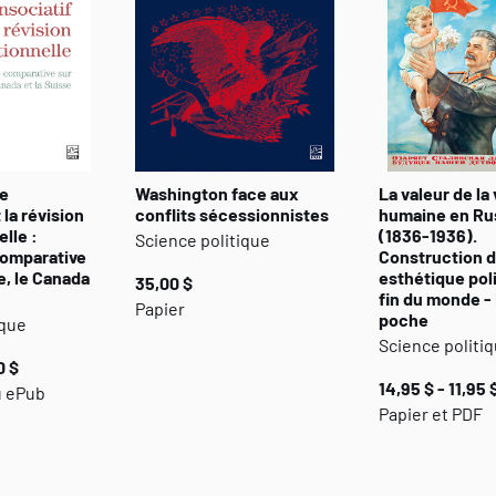
me
Washington face aux
La valeur de la 
 la révision
conflits sécessionnistes
humaine en Ru
lle :
(1836-1936).
Science politique
comparative
Construction d
e, le Canada
esthétique pol
35,00 $
fin du monde -
Papier
poche
ique
Science politi
0 $
14,95 $ - 11,95 
u ePub
Papier et PDF