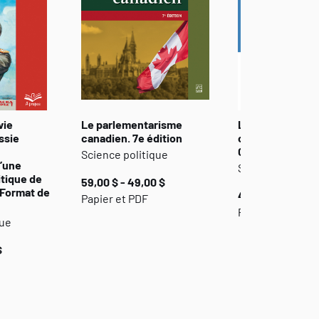
vie
Le parlementarisme
Le nationalisme
ssie
canadien. 7e édition
constitutionnel
Canada
Science politique
’une
Science politiq
itique de
59,00 $ - 49,00 $
 Format de
47,00 $ - 39,00 
Papier et PDF
Papier, PDF ou 
que
$