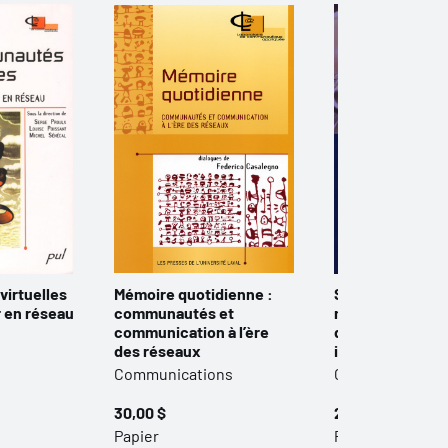
irtuelles
Mémoire quotidienne :
Scénarisation e
r en réseau
communautés et
multimédia : pr
communication à l’ère
de scénarisatio
des réseaux
interactive
Communications
Communication
30,00 $
29,00 $
Papier
Papier