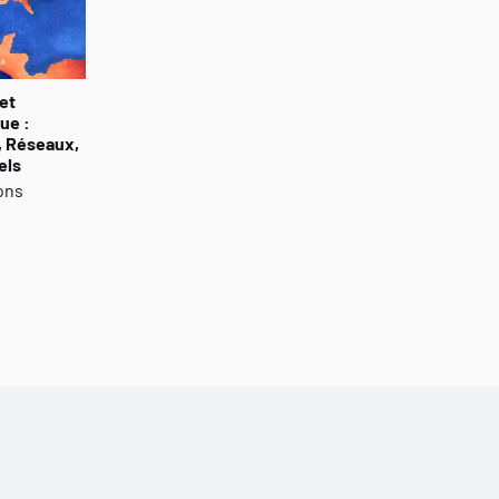
social. Il découvrira les discours et les nombreux mécan
exproprier le citoyen de ses droits les plus fondamenta
Forts d'une approche communicationnelle solide et d'un
et
sociaux pourront enrichir leur réflexion stratégique sur 
ue :
à prendre pour bâtir une véritable société d'apprentiss
, Réseaux,
els
d'une démocratie relationnelle et non seulement délég
ons
annoncera-t-il l'ère de la doxocratie conviviale ?