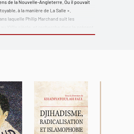
ens de la Nouvelle-Angleterre. Ou il pouvait
toyable, à la manière de La Salle ».
ans laquelle Philip Marchand suit les
 au XVIIe
siècle, et recherche dans le présent
ue du Nord.
son entier, La Salle fut assassiné par ses
exas. Mais l’immense pays qu’il avait
 si l’histoire avait pris un autre tour – une
’étendant à plusieurs milliers de kilomètres
e et dans lequel les peuples autochtones
e La Salle et ra conte l’histoire étonnante
raiteurs de fourrures et des soldats qui
vec les nations indiennes ou se battirent
mmense de l’Amérique du Nord.
te diaspora du Nouveau Monde, dans les bars