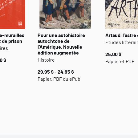
la nuit, dans des reconstitutions historiques, dans les é
des routes, de Montréal à Venice en Louisiane. Tout du 
d’enfance de catholique élevé au Massachusetts pour int
des craintes, des espoirs et de l’iconographie d’une popu
-murailles
Pour une autohistoire
Artaud, l’astre
fardeau et l’ironie de l’histoire.
ix de prison
autochtone de
Études littérai
l’Amérique. Nouvelle
ires
édition augmentée
25,00 $
Histoire
0 $
Papier et PDF
29,95 $ - 24,95 $
Papier, PDF ou ePub