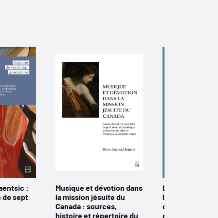
aentsic :
Musique et dévotion dans
La Méditerranée
e de sept
la mission jésuite du
l’Atlantique. La
Canada : sources,
de l’histoire de
histoire et répertoire du
grecques aux 