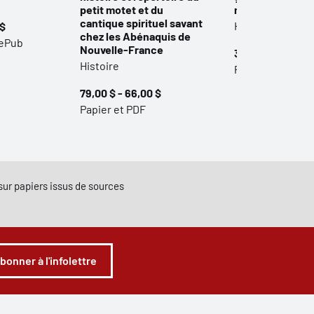
petit motet et du
modernes
cantique spirituel savant
Histoire
 $
chez les Abénaquis de
 ePub
Nouvelle-France
35,00 $ - 29,00 
Histoire
Papier et PDF
79,00 $ - 66,00 $
Papier et PDF
e sur papiers issus de sources
abonner à l'infolettre