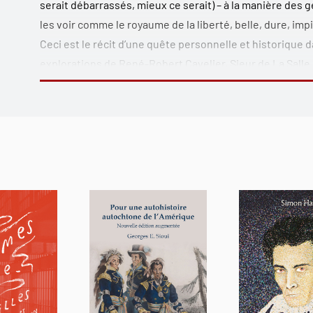
serait débarrassés, mieux ce serait) – à la manière des g
les voir comme le royaume de la liberté, belle, dure, impi
Ceci est le récit d’une quête personnelle et historique d
explorations de René-Robert Cavelier, Sieur de La Salle,
des vestiges de l’héritage perdu de la France en Amériq
Après avoir exploré les Grands Lacs et le Mississippi en 
propres hommes au cours d’une mission désastreuse au T
revendiqué en 1682 au nom de la France aurait pu devenir –
Amérique du Nord alternative : un empire francophone, s
au-delà du Québec, qui aurait été de religion catholiqu
auraient pu jouer un rôle différent.
Philip Marchand sonde le caractère étrange et intrigant d
des missionnaires jésuites, des coureurs des bois, des t
marchaient sur ses talons, qui forgèrent des alliances a
contre elles, et fondèrent des villes à travers un pan i
Il présente également des survivances actuelles de cet