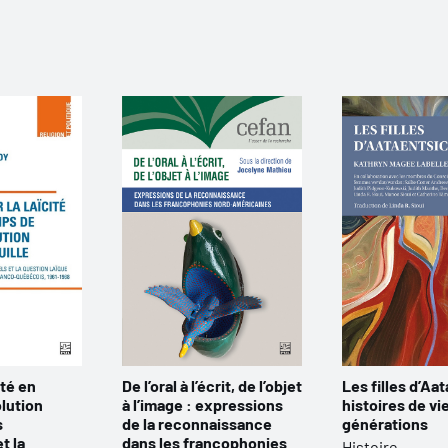
ité en
De l’oral à l’écrit, de l’objet
Les filles d’Aat
lution
à l’image : expressions
histoires de vi
s
de la reconnaissance
générations
t la
dans les francophonies
Histoire