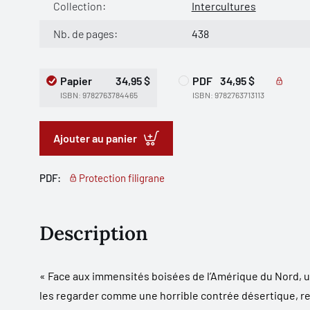
Collection:
Intercultures
Nb. de pages:
438
Papier
34,95 $
PDF
34,95 $
ISBN: 9782763784465
ISBN: 9782763713113
Ajouter au panier
PDF:
Protection filigrane
Description
« Face aux immensités boisées de l’Amérique du Nord, un
les regarder comme une horrible contrée désertique, re