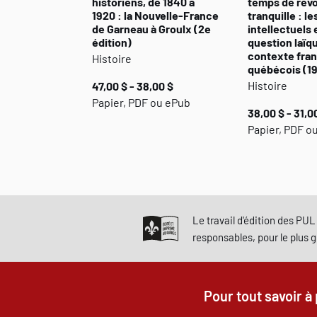
historiens, de 1840 à
temps de révo
1920 : la Nouvelle-France
tranquille : le
de Garneau à Groulx (2e
intellectuels e
édition)
question laïq
contexte fra
Histoire
québécois (1
Histoire
47,00 $ - 38,00 $
Papier, PDF ou ePub
38,00 $ - 31,0
Papier, PDF o
Le travail d'édition des PUL 
responsables, pour le plus 
Pour tout savoir à