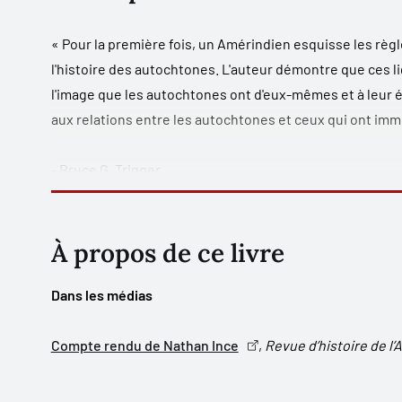
« Pour la première fois, un Amérindien esquisse les règle
l'histoire des autochtones. L'auteur démontre que ces l
l'image que les autochtones ont d'eux-mêmes et à leur ét
aux relations entre les autochtones et ceux qui ont i
- Bruce G. Trigger
« Rien n'est plus important pour l'avenir de nos études
et résolus à prendre en main leur anthropologie et leur 
À propos de ce livre
démonstration très brillante. »
Dans les médias
- Claude Lévi-Strauss
Compte rendu de Nathan Ince
,
Revue d’histoire de l