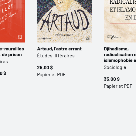
-murailles
Artaud, l’astre errant
Djihadisme,
ix de prison
radicalisation 
Études littéraires
islamophobie 
ires
Sociologie
25,00 $
0 $
Papier et PDF
35,00 $
Papier et PDF