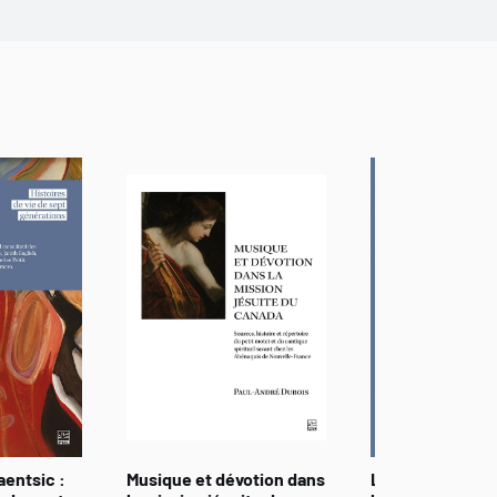
aentsic :
Musique et dévotion dans
La Méditerranée