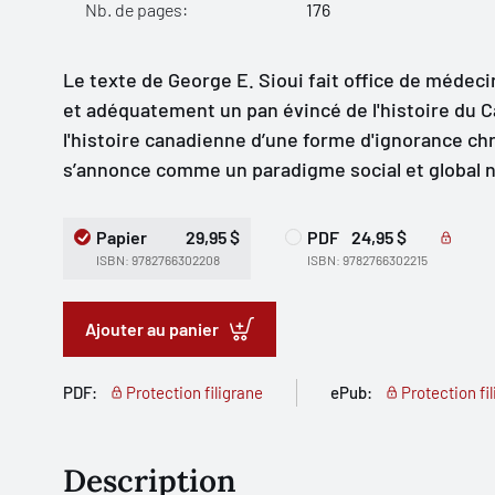
Nb. de pages:
176
Le texte de George E. Sioui fait office de médeci
et adéquatement un pan évincé de l'histoire du C
l'histoire canadienne d’une forme d'ignorance chr
s’annonce comme un paradigme social et global 
Papier
29,95 $
PDF
24,95 $
ISBN: 9782766302208
ISBN: 9782766302215
Ajouter au panier
PDF:
Protection filigrane
ePub:
Protection fi
Description