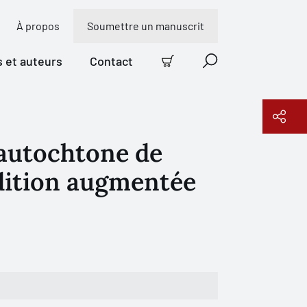
À propos
Soumettre un manuscrit
s et auteurs
Contact
Panier
Recherche
 autochtone de
Copier le lien
édition augmentée