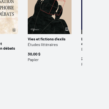
Vies et fictions d'exils
La mort intranqui
et
autopsie du zo
Études littéraires
en débats
Études littérair
30,00 $
25,00 $
Papier
Papier