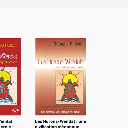
endat :
Les Hurons-Wendat : une
cercle -
civilisation méconnue