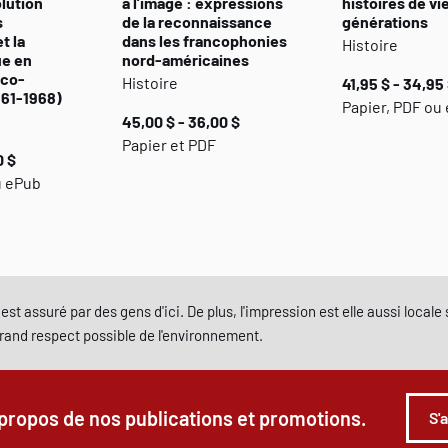
lution
à l’image : expressions
histoires de vi
s
de la reconnaissance
générations
t la
dans les francophonies
Histoire
ue en
nord-américaines
nco-
Histoire
41,95 $ - 34,95
961-1968)
Papier, PDF ou
45,00 $ - 36,00 $
Papier et PDF
0 $
u ePub
est assuré par des gens d'ici. De plus, l'impression est elle aussi local
grand respect possible de l'environnement.
 propos de nos publications et promotions.
S'