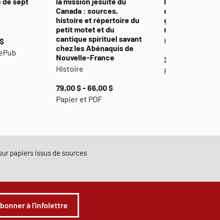
e de sept
la mission jésuite du
l’Atlantique. La
Canada : sources,
de l’histoire de
histoire et répertoire du
grecques aux 
petit motet et du
modernes
cantique spirituel savant
Histoire
 $
chez les Abénaquis de
 ePub
Nouvelle-France
35,00 $ - 29,00 
Histoire
Papier et PDF
79,00 $ - 66,00 $
Papier et PDF
e sur papiers issus de sources
abonner à l'infolettre