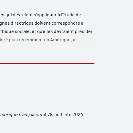
s qui devraient s'appliquer à l'étude de
ignes directrices doivent correspondre à
hique sociale, et qu'elles devraient présider
mmigré plus récemment en Amérique. »
 que de savoir nos collègues amérindiens prêts
histoire. L'ouvrage de Sioui en apporte une
’Amérique française
, vol.78, no 1, été 2024
.