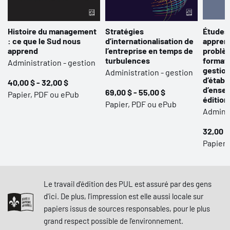
Histoire du management
Stratégies
Études 
: ce que le Sud nous
d’internationalisation de
apprent
apprend
l’entreprise en temps de
problèm
turbulences
format
Administration - gestion
gestion
Administration - gestion
d’établ
40,00 $ - 32,00 $
d’ense
69,00 $ - 55,00 $
Papier, PDF ou ePub
édition
Papier, PDF ou ePub
Adminis
32,00 $
Papier,
Le travail d'édition des PUL est assuré par des gens
d'ici. De plus, l'impression est elle aussi locale sur
papiers issus de sources responsables, pour le plus
grand respect possible de l'environnement.