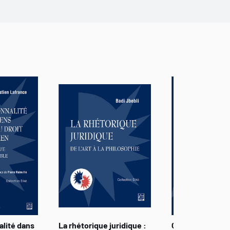
 la psychologie et l’histoire. Cette étude
ui a voulu explorer les origines, certes
e preuve – et non la moindre – pour
t ce qu’elle pourrait devenir.
alité dans
La rhétorique juridique :
Questionnemen