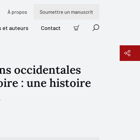
À propos
Soumettre un manuscrit
s et auteurs
Contact
Panier
Recherche
ons occidentales
Copier le lien
ire : une histoire
l