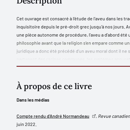
Description
Cet ouvrage est consacré à l’étude de l’aveu dans les tr
inquisitoire depuis le pré-droit grec jusqu’à nos jours. 
une pièce autonome de procédure, l’aveu a d’abord été un
philosophie avant que la religion s’en empare comme un 
juridique a donc été précédé d’un aveu moral dont il ne s
partagent des racines communes, les systèmes accusatoi
différentes à son égard. Dans la procédure accusatoire, 
poursuit certes un objectif de vérité à l’instar de la pro
cette dernière, il a dû répondre très tôt à un impératif de
À propos de ce livre
de preuve et de procédure qui ont ainsi permis de limit
politique. Cette différence de traitement de l’aveu da
Dans les médias
que dans le cadre d’un récit historique et les droits qu
s’apprécier qu’avec l’apport de connaissances qui lui son
Compte rendu d'André Normandeau
,
Revue canadienn
nombreuses sources multidisciplinaires, juridiques d’ab
juin 2022.