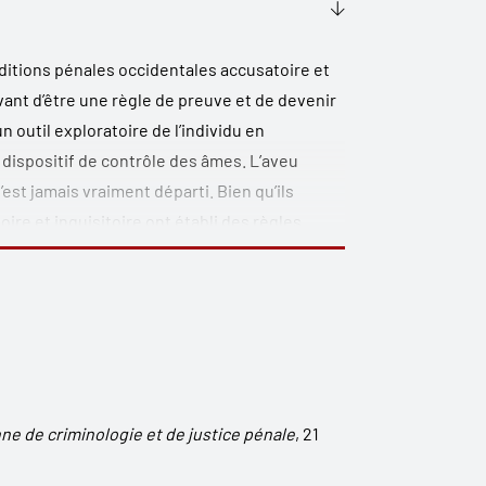
aditions pénales occidentales accusatoire et
Avant d’être une règle de preuve et de devenir
 outil exploratoire de l’individu en
dispositif de contrôle des âmes. L’aveu
’est jamais vraiment départi. Bien qu’ils
re et inquisitoire ont établi des règles
issue de la tradition de common law, l’aveu
cédure inquisitoire. Mais, contrairement à
 fiabilité, conduisant à la création de règles
er, du moins en apparence, sa fonction
ns les deux systèmes ne peut se comprendre
i le concernent ne peuvent vraiment
t extérieures. L’auteur mobilise à cet effet de
e de criminologie et de justice pénale
, 21
ord, mais aussi relevant des sciences