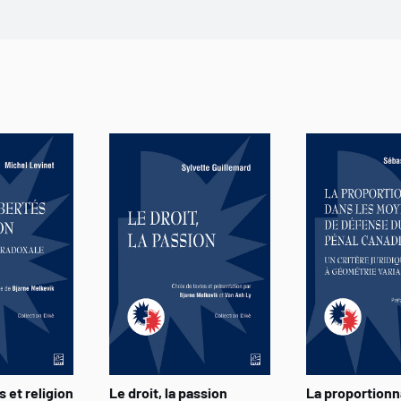
humaines et sociales, comme la philosophie, la théologie,
n’est pas l’œuvre d’un historien, mais celle d’un juriste q
historiques, mais aussi épistémologiques, d’une règle d
comprendre son essence, ce qu’elle a été, ce qu’elle est e
s et religion
Le droit, la passion
La proportionn