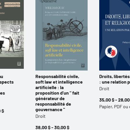
au
Responsabilité civile,
Droits, libertés
aspects
soft law et intelligence
: une relation 
artificielle : la
Droit
ues
proposition d’un " fait
générateur de
35,00 $ - 28,00
responsabilité de
Papier, PDF ou
gouvernance "
0 $
Droit
38,00 $ - 30,00 $