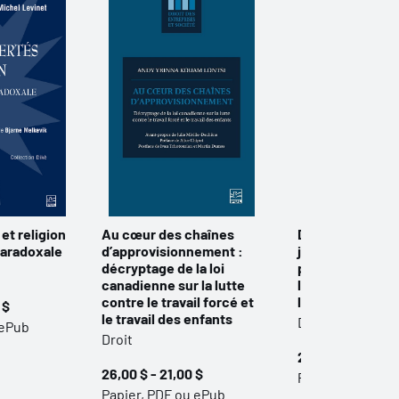
 et religion
Au cœur des chaînes
Dire le droit, pe
paradoxale
d’approvisionnement :
justice : les dro
décryptage de la loi
peuples autoch
canadienne sur la lutte
le droit des fe
contre le travail forcé et
l'égalité
 $
le travail des enfants
Droit
 ePub
Droit
24,95 $ - 19,95 
26,00 $ - 21,00 $
Papier, PDF ou 
Papier, PDF ou ePub