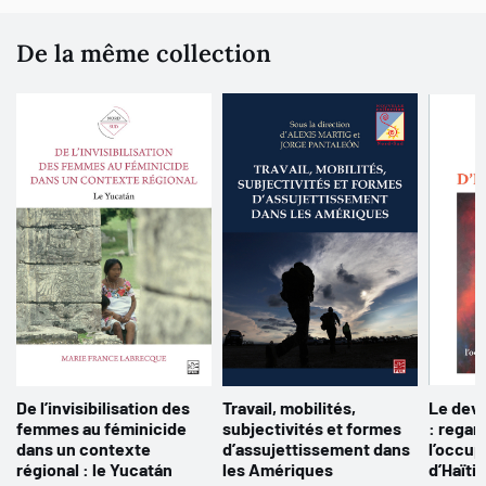
De la même collection
De l’invisibilisation des
Travail, mobilités,
Le devo
femmes au féminicide
subjectivités et formes
: regar
dans un contexte
d’assujettissement dans
l’occup
régional : le Yucatán
les Amériques
d’Haïti