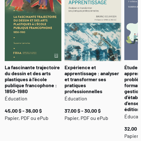
La fascinante trajectoire
Expérience et
Études 
du dessin et des arts
apprentissage : analyser
apprent
plastiques à l’école
et transformer ses
problèm
publique francophone :
pratiques
format
1850-1980
professionnelles
gestion
d’établ
Éducation
Éducation
d’ense
édition
45,00 $ - 36,00 $
37,00 $ - 30,00 $
Éducat
Papier, PDF ou ePub
Papier, PDF ou ePub
32,00 $
Papier,