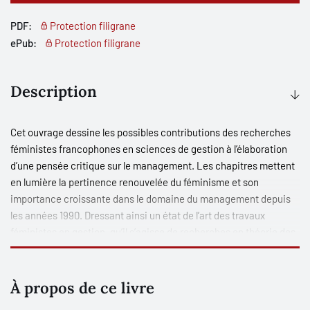
PDF:
Protection filigrane
ePub:
Protection filigrane
Description
Cet ouvrage dessine les possibles contributions des recherches
féministes francophones en sciences de gestion à l’élaboration
d’une pensée critique sur le management. Les chapitres mettent
en lumière la pertinence renouvelée du féminisme et son
importance croissante dans le domaine du management depuis
les années 1990. Dressant ainsi un état de l’art des travaux
féministes en gestion, qu’il s’agisse de recherches en théorie des
organisations, comptabilité, contrôle de gestion, gestion des
ressources humaines, management ou encore entrepreneuriat,
cet ouvrage a pour but de lutter contre la marginalisation des
À propos de ce livre
approches féministes en sciences de gestion. Plusieurs grandes