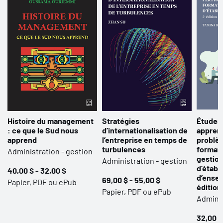
Histoire du management
Stratégies
Études 
: ce que le Sud nous
d’internationalisation de
apprent
apprend
l’entreprise en temps de
problèm
turbulences
format
Administration - gestion
gestion
Administration - gestion
d’établ
40,00 $ - 32,00 $
d’ense
69,00 $ - 55,00 $
Papier, PDF ou ePub
édition
Papier, PDF ou ePub
Adminis
32,00 $