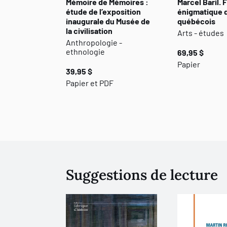
Mémoire de Mémoires :
Marcel Baril. 
étude de l’exposition
énigmatique de
inaugurale du Musée de
québécois
la civilisation
Arts - études
Anthropologie -
ethnologie
69,95 $
Papier
39,95 $
Papier et PDF
Suggestions de lecture