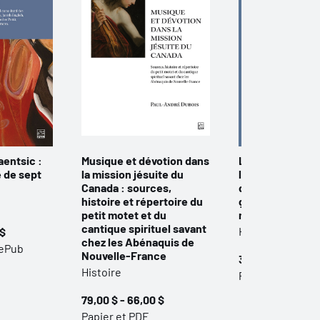
aentsic :
Musique et dévotion dans
La Méditerranée
e de sept
la mission jésuite du
l’Atlantique. La
Canada : sources,
de l’histoire de
histoire et répertoire du
grecques aux 
petit motet et du
modernes
cantique spirituel savant
Histoire
 $
chez les Abénaquis de
 ePub
Nouvelle-France
35,00 $ - 29,00 
Histoire
Papier et PDF
79,00 $ - 66,00 $
Papier et PDF