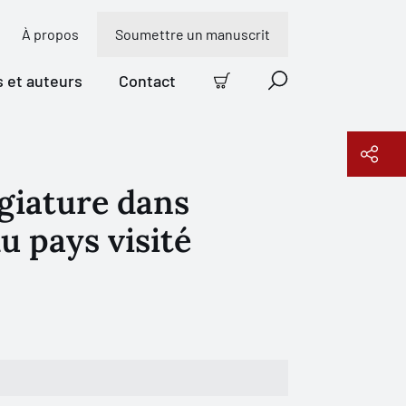
À propos
Soumettre un manuscrit
s et auteurs
Contact
Panier
Recherche
égiature dans
Copier le lien
du pays visité