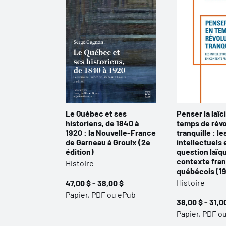
Le Québec et ses
Penser la laïc
historiens, de 1840 à
temps de révo
1920 : la Nouvelle-France
tranquille : le
de Garneau à Groulx (2e
intellectuels e
édition)
question laïq
contexte fra
Histoire
québécois (1
Histoire
47,00 $ - 38,00 $
Papier, PDF ou ePub
38,00 $ - 31,0
Papier, PDF o