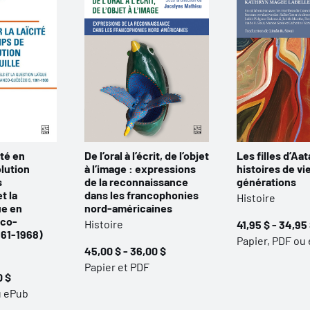
ité en
De l’oral à l’écrit, de l’objet
Les filles d’Aat
lution
à l’image : expressions
histoires de vi
s
de la reconnaissance
générations
t la
dans les francophonies
Histoire
ue en
nord-américaines
nco-
Histoire
41,95 $ - 34,95
961-1968)
Papier, PDF ou
45,00 $ - 36,00 $
Papier et PDF
0 $
u ePub