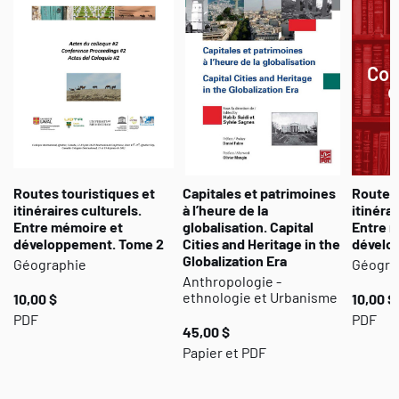
approfondi sur la vie quotidienne des colons, leurs explorations du
territoire, leurs échanges avec les populations autochtones, ainsi
que sur les enjeux de leur adaptation à un environnement inédit.
Cou
Enfin, l’ouvrage explore les stratégies contemporaines de mise en
d
valeur du site – qu’il s’agisse d’expositions muséales, d’initiatives
numériques ou de médiations culturelles –, contribuant ainsi à
actualiser et à diffuser les connaissances sur ce patrimoine
archéologique majeur du Canada.
Routes touristiques et
Capitales et patrimoines
Routes 
itinéraires culturels.
à l’heure de la
itinérai
Entre mémoire et
globalisation. Capital
Entre 
développement. Tome 2
Cities and Heritage in the
dévelo
Globalization Era
Géographie
Géogra
Anthropologie -
ethnologie et Urbanisme
10,00 $
10,00 $
PDF
PDF
45,00 $
Papier et PDF