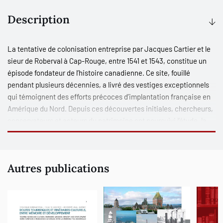
Description
La tentative de colonisation entreprise par Jacques Cartier et le
sieur de Roberval à Cap-Rouge, entre 1541 et 1543, constitue un
épisode fondateur de l’histoire canadienne. Ce site, fouillé
pendant plusieurs décennies, a livré des vestiges exceptionnels
qui témoignent des efforts précoces d’implantation française en
Amérique du Nord. Depuis ces découvertes initiales, chercheurs,
conservateurs et acteurs du patrimoine ont poursuivi l’étude, la
préservation et la valorisation de ce lieu emblématique. La
création, en 2019, de l’unité mixte de recherche Capitales et
patrimoines a permis de renouveler les approches et de
Autres publications
poursuivre les recherches sur ce site unique.
Cet ouvrage présente les plus récents résultats de recherche et
les nouvelles interprétations issues des fouilles, des analyses
scientifiques et des travaux interdisciplinaires. Il offre un regard