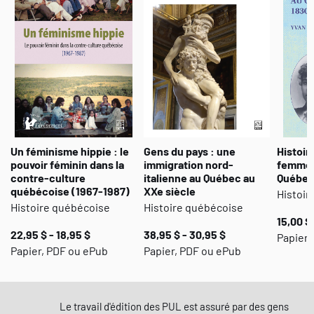
Un féminisme hippie : le
Gens du pays : une
Histoir
pouvoir féminin dans la
immigration nord-
femmes 
contre-culture
italienne au Québec au
Québec
québécoise (1967-1987)
XXe siècle
Histoir
Histoire québécoise
Histoire québécoise
15,00 $ 
22,95 $ - 18,95 $
38,95 $ - 30,95 $
Papier,
Papier, PDF ou ePub
Papier, PDF ou ePub
Le travail d'édition des PUL est assuré par des gens