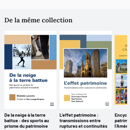
De la même collection
De la neige à la terre
L’effet patrimoine :
Encycl
battue : des sports au
transmissions entre
patrimo
prisme du patrimoine
ruptures et continuités
l’Améri