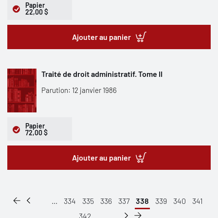
Papier
22,00 $
Ajouter au panier
Traité de droit administratif. Tome II
Parution: 12 janvier 1986
Papier
72,00 $
Ajouter au panier
...
334
335
336
337
338
339
340
341
342
...