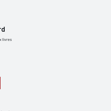
rd
x livres