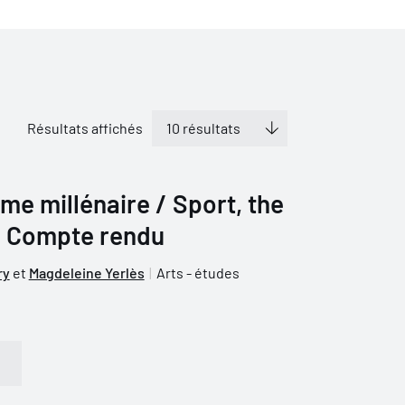
Résultats affichés
ème millénaire / Sport, the
m. Compte rendu
ry
et
Magdeleine Yerlès
Arts - études