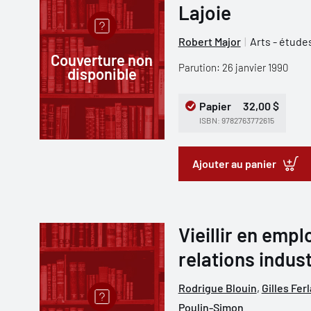
Lajoie
Robert Major
Arts - étude
Couverture non
Parution: 26 janvier 1990
disponible
Papier
32,00 $
ISBN: 9782763772615
Ajouter au panier
Vieillir en empl
relations indust
Rodrigue Blouin
,
Gilles Fer
Poulin-Simon