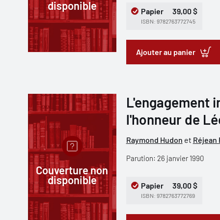
disponible
Papier
39,00 $
ISBN: 9782763772745
Ajouter au panier
L'engagement in
l'honneur de Lé
Raymond Hudon
et
Réjean 
Parution: 26 janvier 1990
Couverture non
disponible
Papier
39,00 $
ISBN: 9782763772769