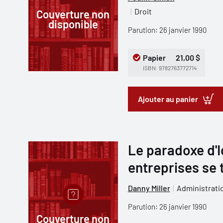
Droit
Couverture non
disponible
Parution: 26 janvier 1990
Papier
21,00 $
ISBN: 9782763772714
Ajouter au panier
Le paradoxe d'
entreprises se 
Danny Miller
Administratio
Parution: 26 janvier 1990
Couverture non