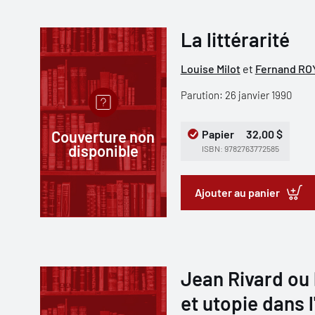
La littérarité
Louise Milot
et
Fernand RO
Parution: 26 janvier 1990
Couverture non
Papier
32,00 $
disponible
ISBN: 9782763772585
Ajouter au panier
Jean Rivard ou l
et utopie dans 