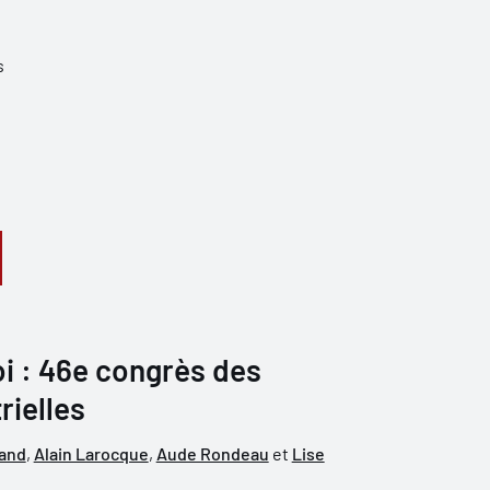
s
oi : 46e congrès des
rielles
land
,
Alain Larocque
,
Aude Rondeau
et
Lise