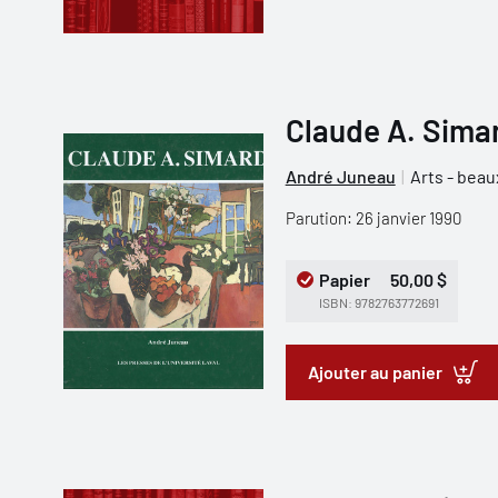
Claude A. Sima
André Juneau
Arts - beau
Parution: 26 janvier 1990
Papier
50,00 $
ISBN: 9782763772691
Ajouter au panier