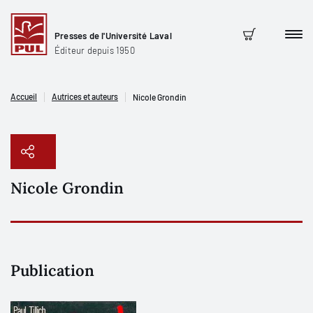
Presses de l'Université Laval
Men
Panier
Éditeur depuis 1950
Accueil
Autrices et auteurs
Nicole Grondin
Nicole Grondin
Copier le lien
Publication