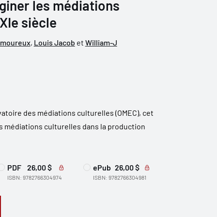
giner les médiations
XIe siècle
amoureux
,
Louis Jacob
et
William-J
vatoire des médiations culturelles (OMEC), cet
s médiations culturelles dans la production
PDF
26,00 $
ePub
26,00 $
ISBN: 9782766304974
ISBN: 9782766304981