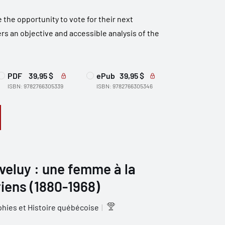
 the opportunity to vote for their next
s an objective and accessible analysis of the
PDF
39,95 $
ePub
39,95 $
ISBN: 9782766305339
ISBN: 9782766305346
veluy : une femme à la
riens (1880-1968)
hies et Histoire québécoise