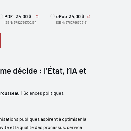
PDF
34,00 $
ePub
34,00 $
ISBN: 9782766302154
ISBN: 9782766302161
me décide : l’État, l’IA et
Brousseau
Sciences politiques
anisations publiques aspirent à optimiser la
ctivité et la qualité des processus, service...