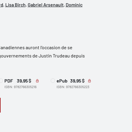
rd
,
Lisa Birch
,
Gabriel Arsenault
,
Dominic
Canadiennes auront l’occasion de se
s gouvernements de Justin Trudeau depuis
PDF
39,95 $
ePub
39,95 $
ISBN: 9782766305216
ISBN: 9782766305223