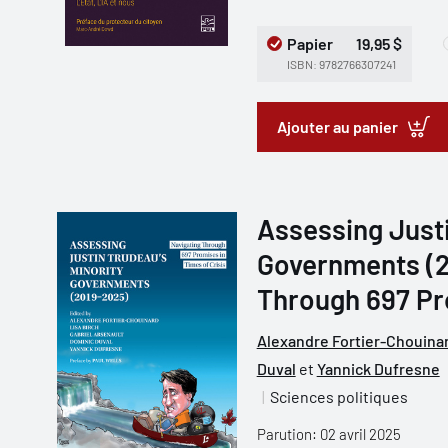
Papier
19,95 $
ISBN: 9782766307241
Ajouter au panier
Assessing Justi
Governments (2
Through 697 Pro
Alexandre Fortier-Chouina
Duval
et
Yannick Dufresne
Sciences politiques
Parution: 02 avril 2025