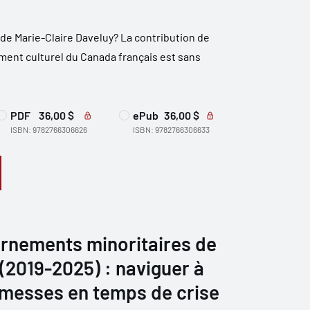
 de Marie-Claire Daveluy? La contribution de
ent culturel du Canada français est sans
PDF
36,00 $
ePub
36,00 $
ISBN: 9782766306626
ISBN: 9782766306633
ernements minoritaires de
(2019-2025) : naviguer à
omesses en temps de crise