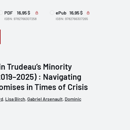
PDF
16,95 $
ePub
16,95 $
ISBN: 9782766307258
ISBN: 9782766307265
n Trudeau’s Minority
019–2025) : Navigating
mises in Times of Crisis
rd
,
Lisa Birch
,
Gabriel Arsenault
,
Dominic