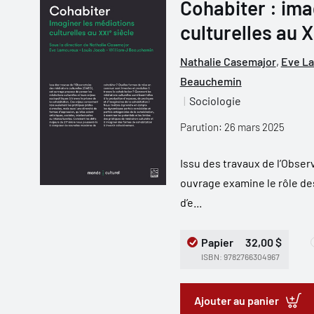
Cohabiter : ima
culturelles au X
Nathalie Casemajor
,
Eve L
Beauchemin
Sociologie
Parution: 26 mars 2025
Issu des travaux de l’Obser
ouvrage examine le rôle de
d’e...
Papier
32,00 $
ISBN: 9782766304967
Ajouter au panier