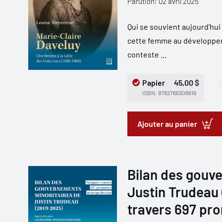
Parution: 02 avril 2025
Qui se souvient aujourd’hui
cette femme au développem
conteste ...
Papier
45,00 $
ISBN: 9782766306619
Ajouter au panier
Bilan des gouv
Justin Trudeau 
travers 697 pr