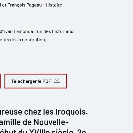
i
et
François Pageau
Histoire
d’Yvan Lamonde, l’un des historiens
ents de sa génération.
Télécharger le PDF
reuse chez les Iroquois.
famille de Nouvelle-
ébut du XVIIIe siècle. 2e