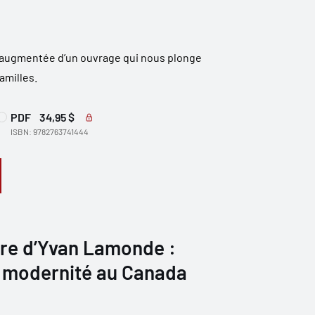
 augmentée d’un ouvrage qui nous plonge
amilles.
PDF
34,95 $
ISBN: 9782763741444
vre d’Yvan Lamonde :
t modernité au Canada