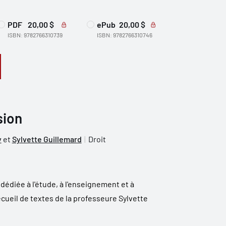
PDF
20,00 $
ePub
20,00 $
ISBN: 9782766310739
ISBN: 9782766310746
sion
y
et
Sylvette Guillemard
Droit
édiée à l'étude, à l'enseignement et à
ecueil de textes de la professeure Sylvette