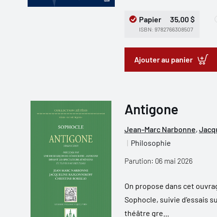
Papier
35,00 $
ISBN: 9782766308507
Ajouter au panier
Antigone
Jean-Marc Narbonne
,
Jacq
Philosophie
Parution: 06 mai 2026
On propose dans cet ouvrag
Sophocle, suivie d’essais su
théâtre gre...