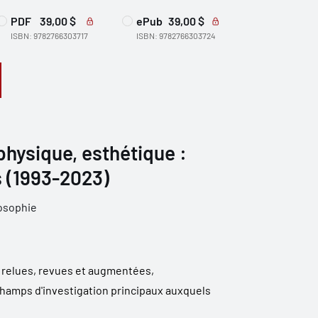
PDF
39,00 $
ePub
39,00 $
ISBN: 9782766303717
ISBN: 9782766303724
physique, esthétique :
s (1993-2023)
osophie
 relues, revues et augmentées,
champs d'investigation principaux auxquels