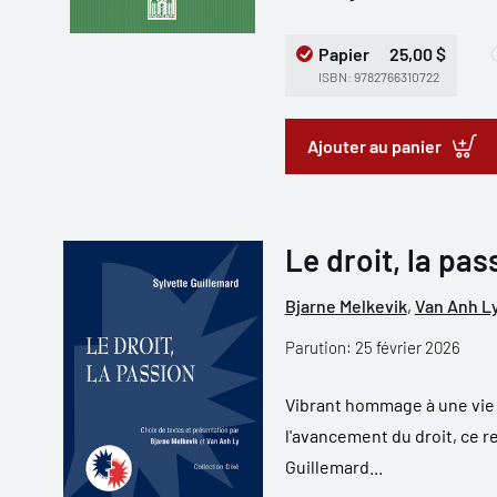
Papier
25,00 $
ISBN: 9782766310722
Ajouter au panier
Le droit, la pas
Bjarne Melkevik
,
Van Anh L
Parution: 25 février 2026
Vibrant hommage à une vie d
l'avancement du droit, ce r
Guillemard...