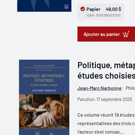
Papier
49,00 $
ISBN: 9782766303700
Ajouter au panier
Politique, méta
études choisie
Jean-Marc Narbonne
Phil
Parution: 17 septembre 2025
Ce volume réunit 19 études
représentatives des trois 
l'auteur s'est consac...