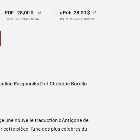
PDF
28,00 $
ePub
28,00 $
ISBN: 9782766308514
ISBN: 9782766308521
ueline Razgonnikoff
et
Christine Borello
e une nouvelle traduction d’Antigone de
r cette pièce, l’une des plus célèbres du