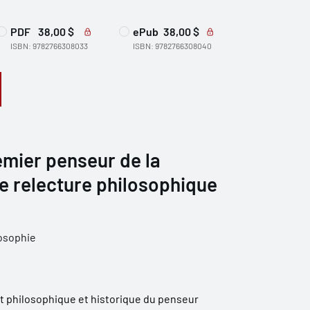
PDF
38,00 $
ePub
38,00 $
ISBN: 9782766308033
ISBN: 9782766308040
emier penseur de la
e relecture philosophique
osophie
it philosophique et historique du penseur