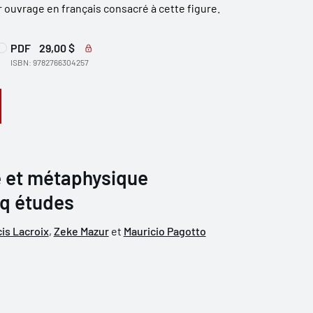
 ouvrage en français consacré à cette figure.
PDF
29,00 $
ISBN: 9782766304257
e et métaphysique
nq études
is Lacroix
,
Zeke Mazur
et
Mauricio Pagotto