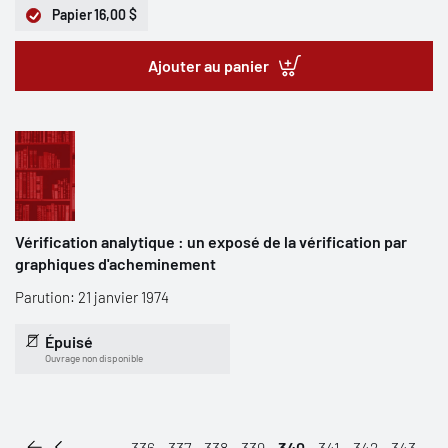
Papier
16,00 $
Ajouter au panier
Vérification analytique : un exposé de la vérification par
graphiques d'acheminement
Parution: 21 janvier 1974
Épuisé
Ouvrage non disponible
...
336
337
338
339
340
341
342
343