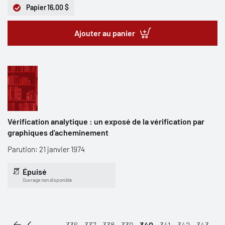
Papier
16,00 $
Ajouter au panier
Vérification analytique : un exposé de la vérification par
graphiques d'acheminement
Parution: 21 janvier 1974
Épuisé
Ouvrage non disponible
...
336
337
338
339
340
341
342
343