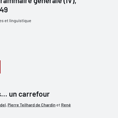
grammaire générale (IV),
949
s et linguistique
s... un carrefour
del
,
Pierre Teilhard de Chardin
et
René