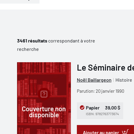
3461 résultats
correspondant à votre
recherche
Le Séminaire d
Noël Baillargeon
Histoire
Parution: 20 janvier 1990
Couverture non
Papier
39,00 $
disponible
ISBN: 9782763773674
Ajouter au panier