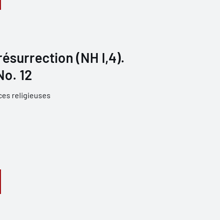
 résurrection (NH I,4).
No. 12
ces religieuses