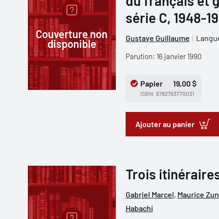
du français et 
série C, 1948-1
Couverture non
Gustave Guillaume
Langue
disponible
Parution: 16 janvier 1990
Papier
19,00 $
ISBN: 9782763770031
Ajouter au panier
Trois itinéraire
Gabriel Marcel
,
Maurice Zun
Habachi