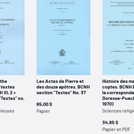
the
Les Actes de Pierre et
Histoire des m
 textes
des douze apôtres. BCNH
coptes. BCNH É
H XI, 2 +
section "Textes" No. 37
la correspond
Textes" no.
Doresse-Puech
1970)
65,00 $
gieuses
Sciences relig
Papier
34,95 $
Papier et PDF