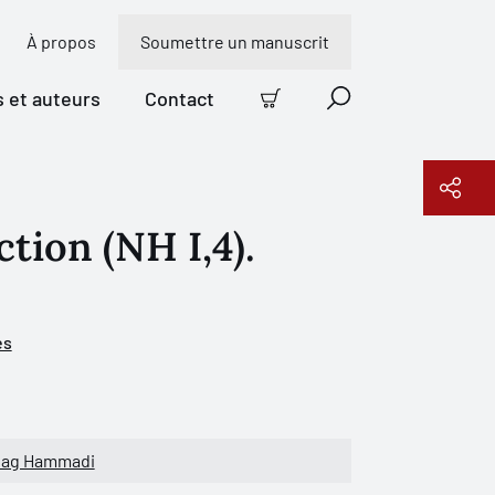
À propos
Soumettre un manuscrit
s et auteurs
Contact
Panier
Recherche
ction (NH I,4).
Copier le lien
es
Nag Hammadi