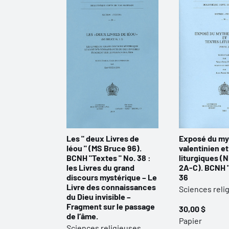
Les " deux Livres de
Exposé du my
Iéou " (MS Bruce 96).
valentinien et
BCNH "Textes " No. 38 :
liturgiques (N
les Livres du grand
2A-C). BCNH "
discours mystérique – Le
36
Livre des connaissances
Sciences reli
du Dieu invisible –
Fragment sur le passage
30,00 $
de l’âme.
Papier
Sciences religieuses