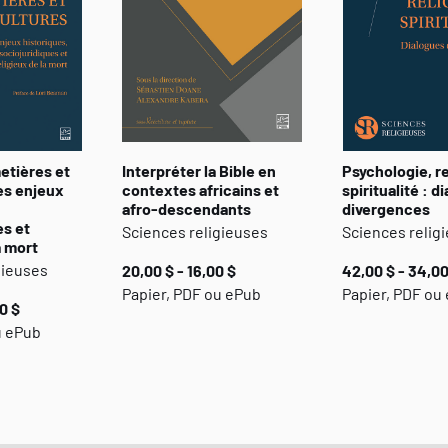
etières et
Interpréter la Bible en
Psychologie, re
les enjeux
contextes africains et
spiritualité : d
afro-descendants
divergences
es et
Sciences religieuses
Sciences relig
a mort
gieuses
20,00 $ - 16,00 $
42,00 $ - 34,00
Papier, PDF ou ePub
Papier, PDF ou
0 $
u ePub