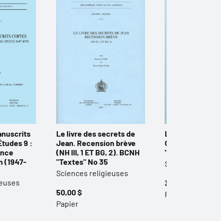
anuscrits
Le livre des secrets de
L’interprétation 
tudes 9 :
Jean. Recension brève
Gnose (NH XI, 1
ance
(NH III, 1 ET BG, 2). BCNH
"Textes" No. 34
 (1947-
"Textes" No 35
Sciences religi
Sciences religieuses
ieuses
30,00 $
50,00 $
Papier
Papier