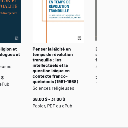
ligion et
Penser la laïcité en
Bible, genres et
ialogues et
temps de révolution
sexualités : " Ni
tranquille : les
femelle " (Ga 3,
intellectuels et la
ieuses
Sciences religi
question laïque en
contexte franco-
 $
25,00 $ - 20,00 
québécois (1961-1968)
 ePub
Papier et ePub
Sciences religieuses
38,00 $ - 31,00 $
Papier, PDF ou ePub