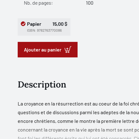
Nb. de pages:
100
Papier
15,00 $
ISBN: 9782763770086
Ajouter au panier
Description
La croyance en la résurrection est au coeur de la foi chrét
questions et de discussions parmi les adeptes de la nouv
encore chrétiens, comme le montre la première lettre de
concernant la croyance en la vie après la mort se sont po
font foi les différents écrits qui lui ont été consacrés. C