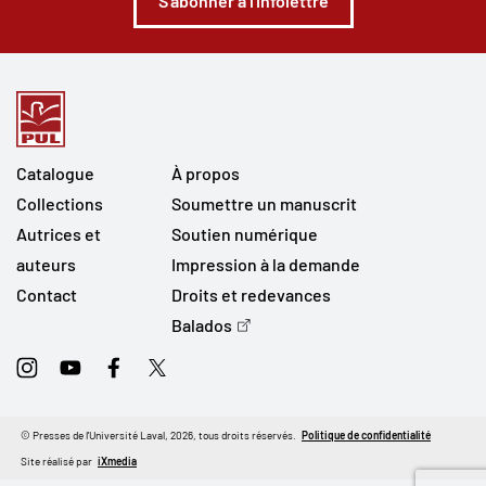
S'abonner à l'infolettre
Catalogue
À propos
Collections
Soumettre un manuscrit
Autrices et
Soutien numérique
auteurs
Impression à la demande
Contact
Droits et redevances
Balados
Instagram
Youtube
Facebook
Twitter
© Presses de l'Université Laval, 2026, tous droits réservés.
Politique de confidentialité
Site réalisé par
iXmedia