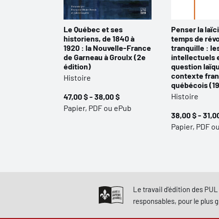
Le Québec et ses
Penser la laïc
historiens, de 1840 à
temps de révo
1920 : la Nouvelle-France
tranquille : le
de Garneau à Groulx (2e
intellectuels e
édition)
question laïq
contexte fra
Histoire
québécois (1
Histoire
47,00 $ - 38,00 $
Papier, PDF ou ePub
38,00 $ - 31,0
Papier, PDF o
Le travail d'édition des PUL 
responsables, pour le plus 