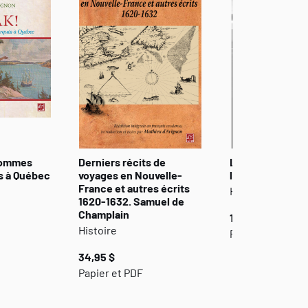
sommes
Derniers récits de
La reconstructi
s à Québec
voyages en Nouvelle-
l'histoire des 
France et autres écrits
Histoire et Soci
1620-1632. Samuel de
Champlain
19,95 $
Histoire
Papier et PDF
34,95 $
Papier et PDF