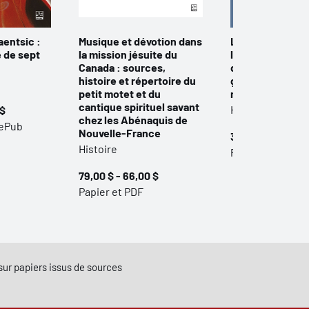
aentsic :
Musique et dévotion dans
La Méditerranée
e de sept
la mission jésuite du
l’Atlantique. La
Canada : sources,
de l’histoire de
histoire et répertoire du
grecques aux 
petit motet et du
modernes
cantique spirituel savant
Histoire
 $
chez les Abénaquis de
 ePub
Nouvelle-France
35,00 $ - 29,00 
Histoire
Papier et PDF
79,00 $ - 66,00 $
Papier et PDF
e sur papiers issus de sources