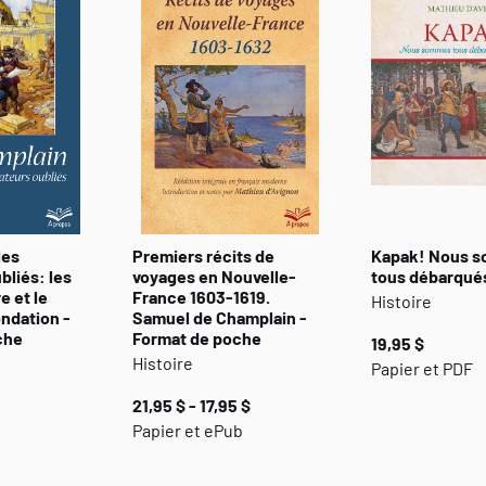
les
Premiers récits de
Kapak! Nous 
bliés: les
voyages en Nouvelle-
tous débarqué
e et le
France 1603-1619.
Histoire
ondation -
Samuel de Champlain -
che
Format de poche
19,95 $
Histoire
Papier et PDF
21,95 $ - 17,95 $
Papier et ePub