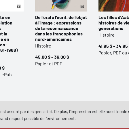
ité en
De l’oral à l’écrit, de l’objet
Les filles d’Aat
lution
à l’image : expressions
histoires de vi
s
de la reconnaissance
générations
t la
dans les francophonies
Histoire
ue en
nord-américaines
nco-
Histoire
41,95 $ - 34,95
961-1968)
Papier, PDF ou
45,00 $ - 36,00 $
Papier et PDF
0 $
u ePub
est assuré par des gens d'ici. De plus, l'impression est elle aussi local
grand respect possible de l'environnement.