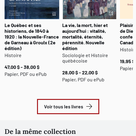
Le Québec et ses
La vie, la mort, hier et
Plaisir
historiens, de 1840 à
aujourd’hui : vitalité,
de Dieu
1920 : la Nouvelle-France
mortalité, éternité,
confess
de Garneau à Groulx (2e
pérennité. Nouvelle
Canada.
édition)
édition
Histoir
Histoire
Sociologie et Histoire
québécoise
19,95 $
47,00 $ - 38,00 $
Papier
28,00 $ - 22,00 $
Papier, PDF ou ePub
Papier, PDF ou ePub
Voir tous les livres
De la même collection