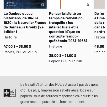
Le Québec et ses
Penser la laïcité en
De l’oral
historiens, de 1840 à
temps de révolution
à l’ima
1920 : la Nouvelle-France
tranquille : les
de la r
de Garneau à Groulx (2e
intellectuels et la
dans le
édition)
question laïque en
nord-a
contexte franco-
Histoire
Histoir
québécois (1961-1968)
Histoire
47,00 $ - 38,00 $
45,00 $
Papier, PDF ou ePub
Papier 
38,00 $ - 31,00 $
Papier, PDF ou ePub
Le travail d'édition des PUL est assuré par des gens
d'ici. De plus, l'impression est elle aussi locale sur
papiers issus de sources responsables, pour le plus
grand respect possible de l'environnement.