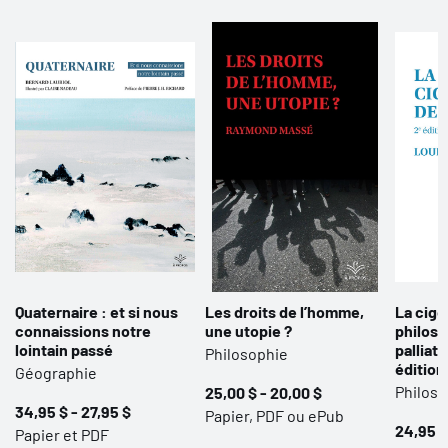
Quaternaire : et si nous
Les droits de l’homme,
La cigo
connaissions notre
une utopie ?
philoso
lointain passé
palliati
Philosophie
édition
Géographie
Philoso
25,00 $ - 20,00 $
34,95 $ - 27,95 $
Papier, PDF ou ePub
24,95 $
Papier et PDF