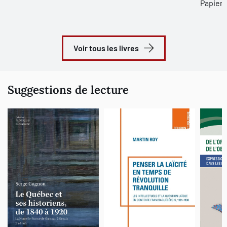
Papier 
Voir tous les livres
Suggestions de lecture