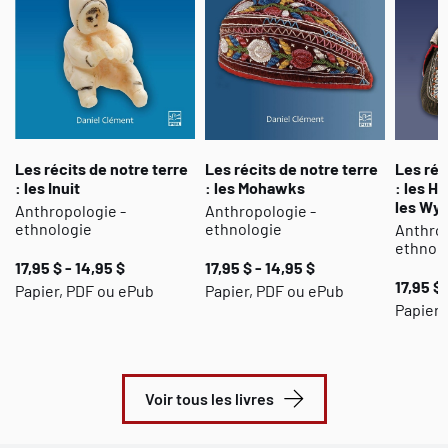
Les récits de notre terre
Les récits de notre terre
Les réc
: les Inuit
: les Mohawks
: les H
les Wy
Anthropologie -
Anthropologie -
ethnologie
ethnologie
Anthrop
ethnol
17,95 $ - 14,95 $
17,95 $ - 14,95 $
17,95 $ 
Papier, PDF ou ePub
Papier, PDF ou ePub
Papier 
Voir tous les livres