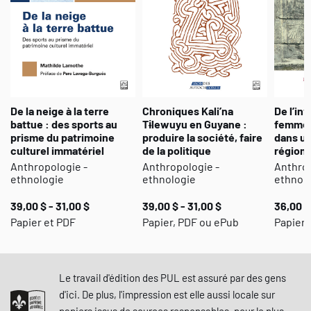
De la neige à la terre
Chroniques Kali’na
De l’inv
battue : des sports au
Tɨlewuyu en Guyane :
femmes
prisme du patrimoine
produire la société, faire
dans u
culturel immatériel
de la politique
régiona
Anthropologie -
Anthropologie -
Anthrop
ethnologie
ethnologie
ethnol
39,00 $ - 31,00 $
39,00 $ - 31,00 $
36,00 $
Papier et PDF
Papier, PDF ou ePub
Papier,
Le travail d'édition des PUL est assuré par des gens
d'ici. De plus, l'impression est elle aussi locale sur