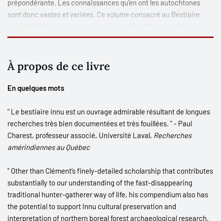
prépondérante. Les connaissances qu'en ont les autochtones
sont donc vastes et variées. Ce volume consacré au Bestiaire
Innu fait état du savoir innu concernant les 20 mammifères les
plus connus, de l'ours noir et du caribou jusqu'aux diverses
espèces de souris, en passant par le castor, le loup, le lièvre, le
chien et bien d'autres. Des dizaines d'hommes et de femmes ont
À propos de ce livre
été interviewés sur les animaux depuis plus de vingt-cinq ans. A
ces sources orales s'ajoutent des données provenant
En quelques mots
d'ethnologues, d'historiens, de missionnaires, de naturalistes, de
biologistes et même d'aventuriers ayant parcouru à travers le
" Le bestiaire innu est un ouvrage admirable résultant de longues
temps le Nord québécois.
recherches très bien documentées et très fouillées. " - Paul
Charest, professeur associé, Université Laval,
Recherches
amérindiennes au Québec
" Other than Clément’s finely-detailed scholarship that contributes
substantially to our understanding of the fast-disappearing
traditional hunter-gatherer way of life, his compendium also has
the potential to support Innu cultural preservation and
interpretation of northern boreal forest archaeological research.