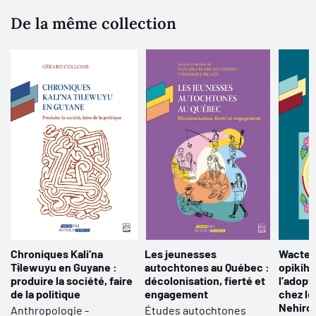
De la même collection
Chroniques Kali’na
Les jeunesses
Wacten
Tɨlewuyu en Guyane :
autochtones au Québec :
opikiha
produire la société, faire
décolonisation, fierté et
l’adopt
de la politique
engagement
chez l
Nehiro
Anthropologie -
Études autochtones