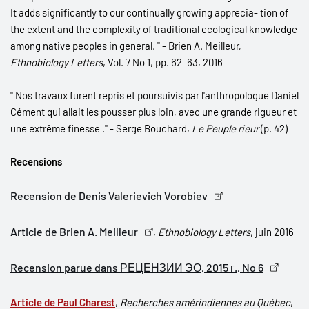
It adds significantly to our continually growing apprecia- tion of
the extent and the complexity of traditional ecological knowledge
among native peoples in general. " - Brien A. Meilleur,
Ethnobiology Letters
, Vol. 7 No 1, pp. 62–63, 2016
" Nos travaux furent repris et poursuivis par l'anthropologue Daniel
Cément qui allait les pousser plus loin, avec une grande rigueur et
une extrême finesse ." - Serge Bouchard,
Le Peuple rieur
(p. 42)
Recensions
Recension de Denis Valerievich Vorobiev
Article de Brien A. Meilleur
,
Ethnobiology Letters
, juin 2016
Recension parue dans РЕЦЕНЗИИ ЭО, 2015 г., No 6
Article de Paul Charest
,
Recherches amérindiennes au Québec
,