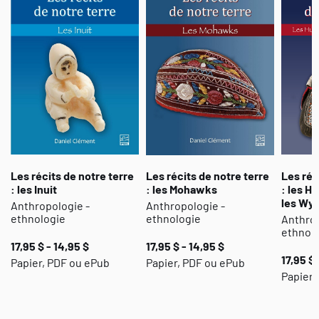
Les récits de notre terre
Les récits de notre terre
Les réc
: les Inuit
: les Mohawks
: les H
les Wy
Anthropologie -
Anthropologie -
ethnologie
ethnologie
Anthrop
ethnol
17,95 $ - 14,95 $
17,95 $ - 14,95 $
17,95 $ 
Papier, PDF ou ePub
Papier, PDF ou ePub
Papier 