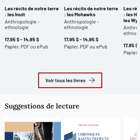
Les récits de notre terre
Les récits de notre terre
Les réc
: les Inuit
: les Mohawks
: les H
les Wy
Anthropologie -
Anthropologie -
ethnologie
ethnologie
Anthrop
ethnol
17,95 $ - 14,95 $
17,95 $ - 14,95 $
17,95 $ 
Papier, PDF ou ePub
Papier, PDF ou ePub
Papier 
Voir tous les livres
Suggestions de lecture