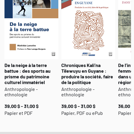
De la neige à la terre
Chroniques Kali’na
De l’inv
battue : des sports au
Tɨlewuyu en Guyane :
femmes
prisme du patrimoine
produire la société, faire
dans u
culturel immatériel
de la politique
régiona
Anthropologie -
Anthropologie -
Anthrop
ethnologie
ethnologie
ethnol
39,00 $ - 31,00 $
39,00 $ - 31,00 $
36,00 $
Papier et PDF
Papier, PDF ou ePub
Papier,