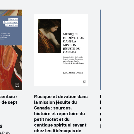
aentsic :
Musique et dévotion dans
La Méditerranée
e de sept
la mission jésuite du
l’Atlantique. La
Canada : sources,
de l’histoire de
histoire et répertoire du
grecques aux 
petit motet et du
modernes
cantique spirituel savant
Histoire
 $
chez les Abénaquis de
 ePub