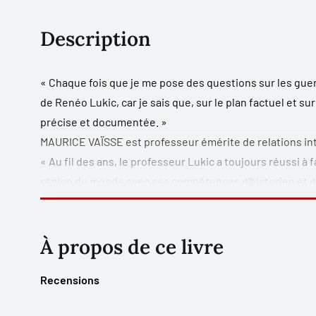
Description
« Chaque fois que je me pose des questions sur les guer
de Renéo Lukic, car je sais que, sur le plan factuel et su
précise et documentée. »
MAURICE VAÏSSE est professeur émérite de relations int
« Au fil des ans, le professeur Lukic a toujours réussi à
région du monde avec ses compétences d’historien et de
d’oeuvres qui restent inégalées du point de vue de leu
l’ancienne Yougoslavie. Le présent ouvrage représente
du professeur Lukic par rapport à la région, et il consti
À propos de ce livre
qui se demandent pourquoi la Yougoslavie s’est effondré
violemment, et comment ses nations constitutives ont p
Recensions
violences. »