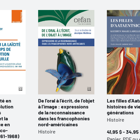
ité en
De l’oral à l’écrit, de l’objet
Les filles d’Aat
lution
à l’image : expressions
histoires de vi
s
de la reconnaissance
générations
t la
dans les francophonies
Histoire
ue en
nord-américaines
nco-
Histoire
41,95 $ - 34,95
961-1968)
Papier, PDF ou