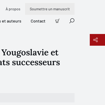
À propos
Soumettre un manuscrit
s et auteurs
Contact
Panier
Recherche
 Yougoslavie et
Copier le lien
ats successeurs