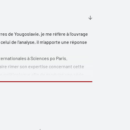
res de Yougoslavie, je me réfère à l’ouvrage
r celui de l’analyse, il m’apporte une réponse
ernationales à Sciences po Paris.
 faire rimer son expertise concernant cette
 politicologue afin de produire une série
r contribution à notre compréhension de
 une synthèse de l’engagement scientifique
tuera une lecture essentielle pour tous ceux
e, pourquoi elle s’est effondrée si
oursuivi leur chemin après la fin des