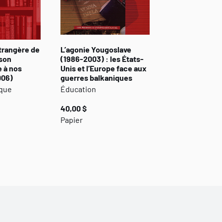
», leurs apparitions, leurs enchaînements et leurs intera
autorité et conviction, montre quel degré de complexité p
»
GEORGES-MARIE CHENU, ancien ambassadeur de France
étrangère de
L’agonie Yougoslave
 son
(1986-2003) : les États-
 à nos
Unis et l’Europe face aux
006)
guerres balkaniques
ique
Éducation
40,00 $
Papier