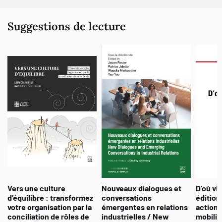
Suggestions de lecture
Vers une culture
Nouveaux dialogues et
D’où vie
d’équilibre : transformez
conversations
édition
votre organisation par la
émergentes en relations
action 
conciliation de rôles de
industrielles / New
mobilis