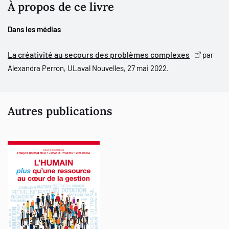
avoir démontré en quoi notre époque est si particulière, cet
À propos de ce livre
ouvrage introductif à la créativité appliquée en contexte
organisationnel propose qu’elle en appelle à de nouvelles
Dans les médias
compétences, notamment chez les gestionnaires et les
professionnels en ressources humaines. Après avoir passé en
La créativité au secours des problèmes complexes
par
revue quelques approches possibles pour résoudre des
Alexandra Perron, ULaval Nouvelles, 27 mai 2022.
problèmes humains complexes en contexte organisationnel, nous
présentons la méthode IcareRH, ses postulats, ses exigences et
ses limites.
Autres publications