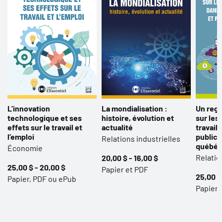
L’innovation
La mondialisation :
Un reg
technologique et ses
histoire, évolution et
sur les
effets sur le travail et
actualité
travail
l’emploi
public 
Relations industrielles
québéc
Économie
Relatio
20,00 $ - 16,00 $
25,00 $ - 20,00 $
Papier et PDF
25,00 $
Papier, PDF ou ePub
Papier 