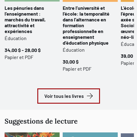
Les pénuries dans
Entre l’université et
L’école
l’enseignement :
l’école: la temporalité
l’épreu
marchés du travail,
dans l’alternance en
axée su
attractivité et
formation
Sociolo
expériences
professionnelle en
œuvre d
enseignement
néo-lib
Éducation
d’éducation physique
Éducat
Éducation
34,00 $ - 28,00 $
39,00 $
Papier et PDF
30,00 $
Papier
Papier et PDF
Voir tous les livres
Suggestions de lecture