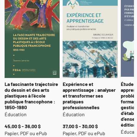
La fascinante trajectoire
Expérience et
Études 
du dessin et des arts
apprentissage : analyser
apprent
plastiques à l’école
et transformer ses
problèm
publique francophone :
pratiques
format
1850-1980
professionnelles
gestion
d’établ
Éducation
Éducation
d’ense
édition
45,00 $ - 36,00 $
37,00 $ - 30,00 $
Éducat
Papier, PDF ou ePub
Papier, PDF ou ePub