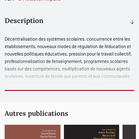
Description
Décentralisation des systèmes scolaires, concurrence entre les
établissements, nouveaux modes de régulation de l’éducation et
nouvelles politiques éducatives, pression pour le travail collectif,
professionnalisation de l’enseignement, programmes scolaires
basés sur des compétences, multiplication de nouveaux agents
scolaires, ouverture de l’école aux parents et aux communautés
locales, introduction des technologies de l’information et de la
communication (TIC), voilà seulement quelques-uns des
principaux changements qu’a subis l’organisation scolaire depuis
une trentaine d’années. Quelles répercussions ont-ils sur le
Autres publications
personnel scolaire et son travail ? Comment les acteurs scolaires,
à commencer par les enseignants, y font-ils face ? Comment sont
conçues et négociées aujourd’hui les interactions entre ces
acteurs au sein des établissements : collaboration ou conflit,