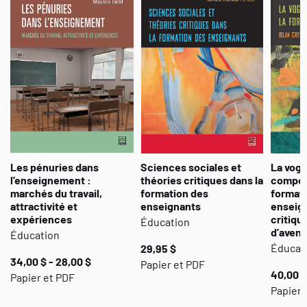
partage ou division ? Partant de ces questions, cet ouvrage
décrit, analyse et conceptualise dans trois sociétés, soit la
France, le Québec et la Suisse, la situation de l’école
contemporaine à la lumière des transformations de l’organisation
du travail des acteurs scolaires.
Les pénuries dans
Sciences sociales et
La vog
l’enseignement :
théories critiques dans la
compét
marchés du travail,
formation des
format
attractivité et
enseignants
enseign
expériences
critiqu
Éducation
d’aveni
Éducation
Éducat
29,95 $
34,00 $ - 28,00 $
Papier et PDF
40,00 $
Papier et PDF
Papier 