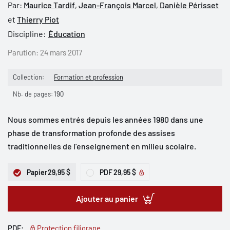
Par:
Maurice Tardif
,
Jean-François Marcel
,
Danièle Périsset
et
Thierry Piot
Discipline:
Éducation
Parution:
24 mars 2017
Collection:
Formation et profession
Nb. de pages:
190
Nous sommes entrés depuis les années 1980 dans une
phase de transformation profonde des assises
traditionnelles de l’enseignement en milieu scolaire.
Papier
29,95 $
PDF
29,95 $
Ajouter au panier
PDF:
Protection filigrane