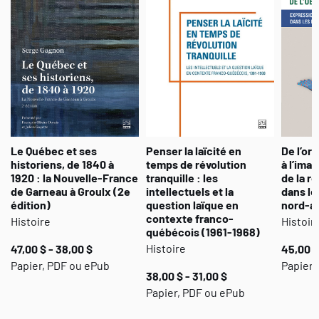
Le Québec et ses
Penser la laïcité en
De l’oral
historiens, de 1840 à
temps de révolution
à l’ima
1920 : la Nouvelle-France
tranquille : les
de la r
de Garneau à Groulx (2e
intellectuels et la
dans le
édition)
question laïque en
nord-a
contexte franco-
Histoire
Histoir
québécois (1961-1968)
Histoire
47,00 $ - 38,00 $
45,00 $
Papier, PDF ou ePub
Papier 
38,00 $ - 31,00 $
Papier, PDF ou ePub