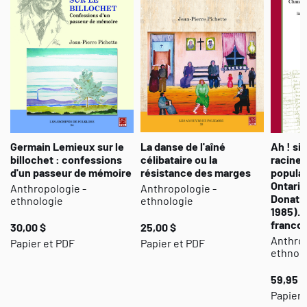
Germain Lemieux sur le
La danse de l'aîné
Ah ! si
billochet : confessions
célibataire ou la
racine
d'un passeur de mémoire
résistance des marges
populai
Ontario
Anthropologie -
Anthropologie -
Donat P
ethnologie
ethnologie
1985). 
franco
30,00 $
25,00 $
Anthrop
Papier et PDF
Papier et PDF
ethnol
59,95 $
Papier