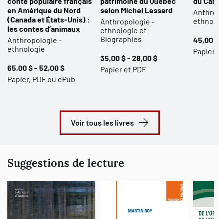
conte populaire français
patrimoine du Québec
du Cana
en Amérique du Nord
selon Michel Lessard
Anthrop
(Canada et États-Unis) :
ethnol
Anthropologie -
les contes d’animaux
ethnologie et
Biographies
Anthropologie -
45,00 $
ethnologie
Papier 
35,00 $ - 28,00 $
65,00 $ - 52,00 $
Papier et PDF
Papier, PDF ou ePub
Voir tous les livres
Suggestions de lecture