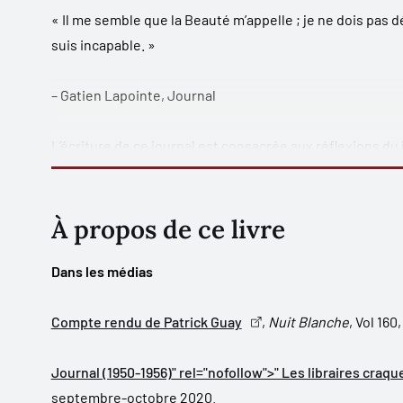
« Il me semble que la Beauté m’appelle ; je ne dois pas dé
suis incapable. »
– Gatien Lapointe,
Journal
L’écriture de ce journal est consacrée aux réflexions d
amoureux, son avenir et ses angoisses devant le monde a
est au cœur de ses préoccupations.
À propos de ce livre
Dans les médias
Compte rendu de Patrick Guay
,
Nuit Blanche
, Vol 16
Journal (1950-1956)
" rel="nofollow">" Les libraires craqu
septembre-octobre 2020.