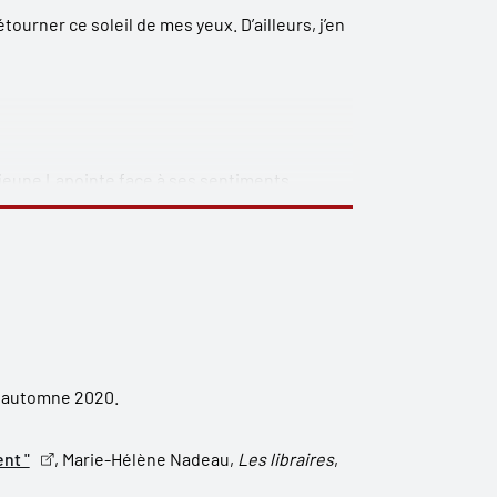
tourner ce soleil de mes yeux. D’ailleurs, j’en
u jeune Lapointe face à ses sentiments
dulte, mais c’est sa vocation de poète qui
0, automne 2020.
ent "
, Marie-Hélène Nadeau,
Les libraires
,