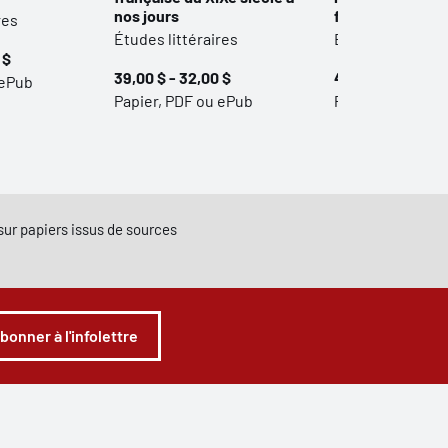
nos jours
français et qué
res
Études littéraires
Études littérair
 $
39,00 $ - 32,00 $
42,00 $ - 35,00 
 ePub
Papier, PDF ou ePub
Papier et PDF
e sur papiers issus de sources
abonner à l'infolettre