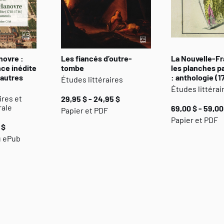
novre :
Les fiancés d’outre-
La Nouvelle-Fr
ce inédite
tombe
les planches p
 autres
: anthologie (
Études littéraires
Études littérai
ires et
29,95 $ - 24,95 $
rale
69,00 $ - 59,00
Papier et PDF
Papier et PDF
 $
u ePub