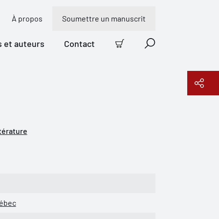
À propos
Soumettre un manuscrit
s et auteurs
Contact
Panier
Recherche
Copier le lien
térature
uébec