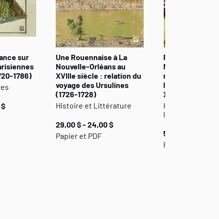
ance sur
Une Rouennaise à La
Rêver le Nouve
arisiennes
Nouvelle-Orléans au
Monde : l’imagin
1720-1786)
XVIIIe siècle : relation du
nord-américain 
voyage des Ursulines
littérature fran
res
(1726-1728)
XVIIIe siècle
Histoire et Littérature
Histoire et Étud
 $
littéraires
29,00 $ - 24,00 $
54,00 $ - 45,00 
Papier et PDF
Papier et PDF