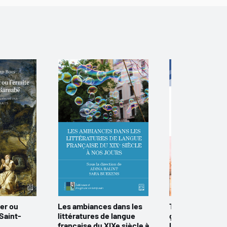
ier ou
Les ambiances dans les
Traces des cult
 Saint-
littératures de langue
germaniques da
française du XIXe siècle à
l’imaginaire can