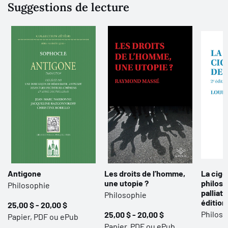
Suggestions de lecture
Antigone
Les droits de l’homme,
La cigo
une utopie ?
philoso
Philosophie
palliati
Philosophie
édition
25,00 $ - 20,00 $
Philoso
25,00 $ - 20,00 $
Papier, PDF ou ePub
Papier, PDF ou ePub