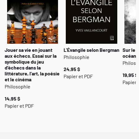
Jouer sa vie en jouant
L’Évangile selon Bergman
Sur le 
aux échecs. Essai sur la
océani
Philosophie
symbolique du jeu
Philoso
d’échecs dans la
24,95 $
littérature, l’art, la poésie
19,95 $
Papier et PDF
et le cinéma
Papier 
Philosophie
14,95 $
Papier et PDF