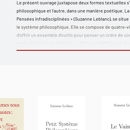
Le présent ouvrage juxtapose deux formes textuelles s'i
philosophique et l'autre, dans une manière poétique. La 
Pensées infradisciplinées » (Suzanne Leblanc), se situe 
le système philosophique. Elle se compose de quatre-vin
d'offrir un ensemble d'outils pour penser un ordre de c
partie de l'ouvrage, intitulée « L'Où tin tsé P0R Î aquku
segments textuels générés par des opérations performat
processus d'adaptation réciproque de langages humains
émerger une langue poétique hybride. L'une et l'autre p
réflexives et performatives, dans des registres qualifiés
ceux d'esthétiques tournées vers l’imprédictibilité de l