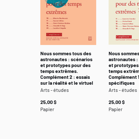
Nous sommes tous des
Nous sommes
astronautes : scénarios
astronautes :
et prototypes pour des
et prototypes
temps extrêmes.
temps extrêm
Complément 2 : essais
Complément 1
sur la réalité et le virtuel
spécifiques
Arts - études
Arts - études
25,00 $
25,00 $
Papier
Papier