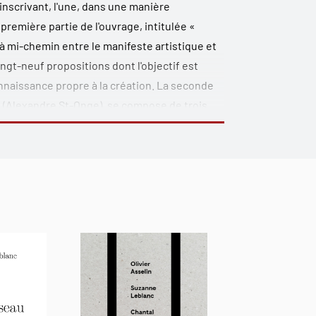
nscrivant, l'une, dans une manière
première partie de l'ouvrage, intitulée «
à mi-chemin entre le manifeste artistique et
gt-neuf propositions dont l'objectif est
onnaissance propre à la création. La seconde
à » (Alexandre St-Onge), se compose de trois
ives. Ces dernières s'inscrivent dans un
 et de codes machiniques afin de faire
artie se motivent depuis leurs extrémités
, en intitulé de l'ouvrage, d'infraphysiques —
a création humaine.