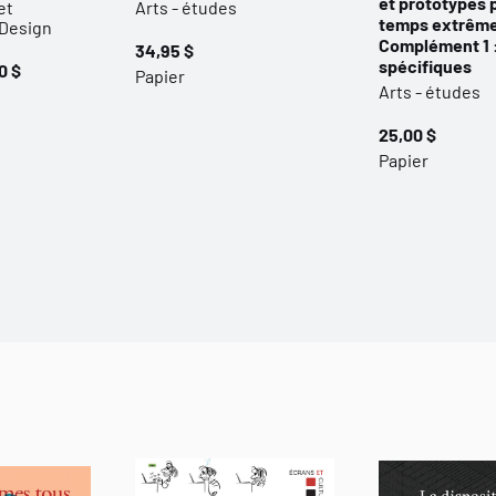
et prototypes 
et
Arts - études
temps extrême
-Design
Complément 1 
34,95 $
spécifiques
0 $
Papier
Arts - études
25,00 $
Papier