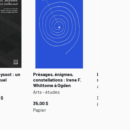
eyssot : un
Présages, énigmes,
L’Encyclopédie 
tuel
constellations : Irene F.
singulier
Whittome à Ogden
Arts - études
Arts - études
 $
34,95 $
35,00 $
Papier
Papier