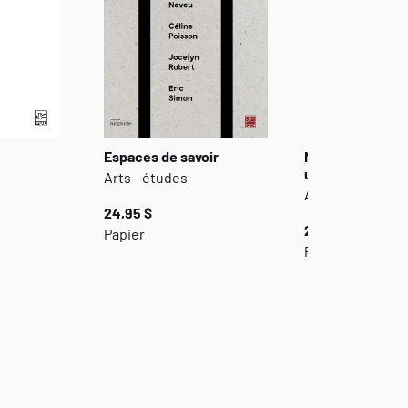
Espaces de savoir
Menlo Park 3 m
uchroniques
Arts - études
Arts - études
24,95 $
20,00 $
Papier
Papier