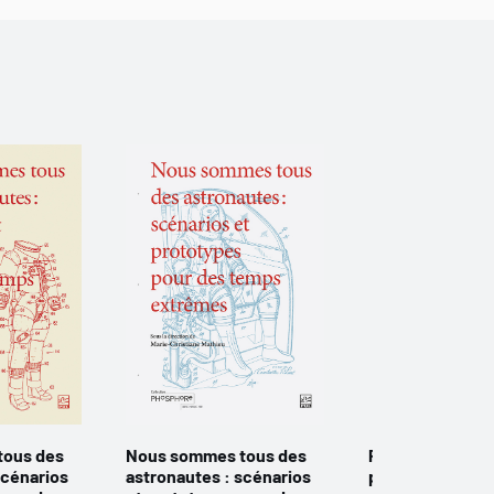
tous des
Nous sommes tous des
Petit système
scénarios
astronautes : scénarios
philosophique à