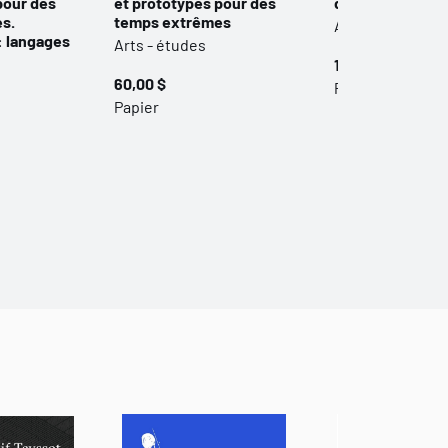
pour des
et prototypes pour des
du Vaisseau
s.
temps extrêmes
Arts - études
: langages
Arts - études
12,00 $
60,00 $
Papier
Papier