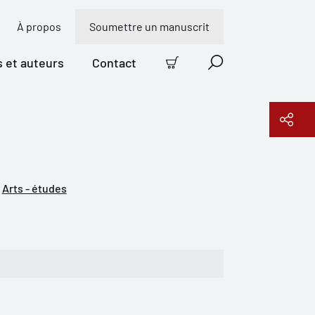
À propos
Soumettre un manuscrit
s et auteurs
Contact
Panier
Recherche
Copier le lien
Arts - études