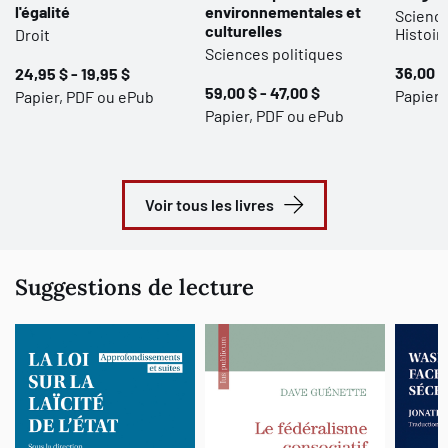
l'égalité
environnementales et
Science
culturelles
Histoir
Droit
Sciences politiques
36,00 $
24,95 $ - 19,95 $
59,00 $ - 47,00 $
Papier,
Papier, PDF ou ePub
Papier, PDF ou ePub
Voir tous les livres
Suggestions de lecture