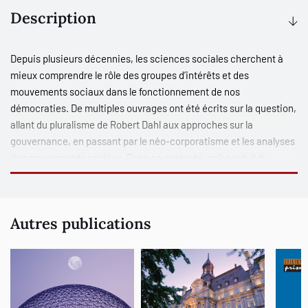
Description
Depuis plusieurs décennies, les sciences sociales cherchent à
mieux comprendre le rôle des groupes d’intérêts et des
mouvements sociaux dans le fonctionnement de nos
démocraties. De multiples ouvrages ont été écrits sur la question,
allant du pluralisme de Robert Dahl aux approches sur la
gouvernance, en passant par le néo-corporatisme et les analyses
des mouvements sociaux. Dans ce contexte, qu’en est-il du
Québec ? Quels sont les groupes et les mouvements qui
participent à la vie démocratique québécoise ? Comment
fonctionnent-ils et quelles règles régissent leur participation ?
Autres publications
Grâce à la participation de chercheurs de différents horizons, ce
livre répond à ces questions. Dans un premier temps, cet ouvrage
analyse différents courants théoriques portant sur le sujet. Dans
un deuxième temps, une série d’études de cas est proposée afin
de faire le tour des plus importants groupes et mouvements
existant au Québec. Les nombreux apports de ce livre permettent