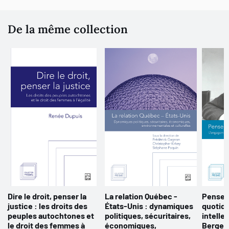
De la même collection
Dire le droit, penser la
La relation Québec -
Penser
justice : les droits des
États-Unis : dynamiques
quotidi
peuples autochtones et
politiques, sécuritaires,
intelle
le droit des femmes à
économiques,
Berger