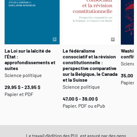
La Loi sur la laïcité de
Le fédéralisme
Washin
l'État :
consociatif et la révision
conflit
approfondissements et
constitutionnelle :
Science
suites
perspective comparative
sur la Belgique, le Canada
Science politique
35,00 $
et la Suisse
Papier
Science politique
29,95 $ - 23,95 $
Papier et PDF
47,00 $ - 39,00 $
Papier, PDF ou ePub
Le travail d'édition des PUL est assuré par des gens