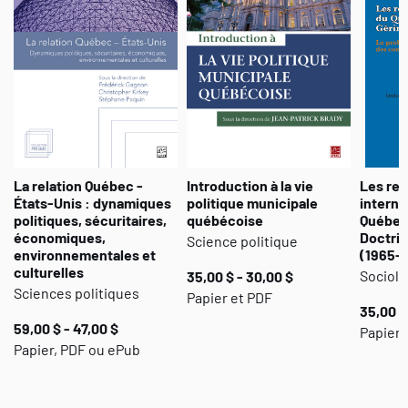
de jeter un regard novateur sur les aspects centraux de la
démocratie québécoise et de mieux comprendre les enjeux
québécois actuels.
La relation Québec -
Introduction à la vie
Les rel
États-Unis : dynamiques
politique municipale
interna
politiques, sécuritaires,
québécoise
Québec 
économiques,
Doctrin
Science politique
environnementales et
(1965-
culturelles
Sociolo
35,00 $ - 30,00 $
Sciences politiques
Papier et PDF
35,00 $
59,00 $ - 47,00 $
Papier
Papier, PDF ou ePub