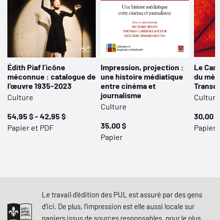
Édith Piaf l’icône
Impression, projection :
Le Cana
méconnue : catalogue de
une histoire médiatique
du méti
l’œuvre 1935-2023
entre cinéma et
Transcu
journalisme
Culture
Culture
Culture
54,95 $ - 42,95 $
30,00 $
35,00 $
Papier et PDF
Papier
Papier
Le travail d'édition des PUL est assuré par des gens
d'ici. De plus, l'impression est elle aussi locale sur
papiers issus de sources responsables, pour le plus