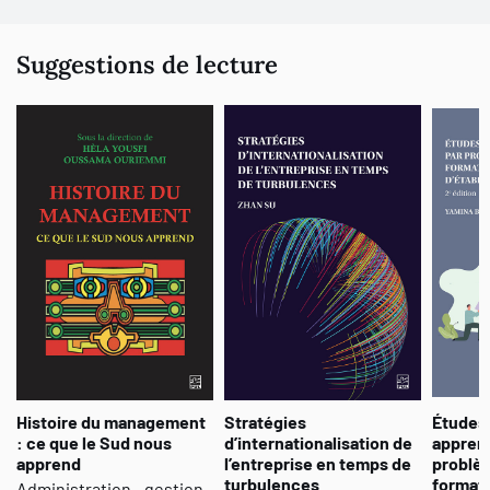
d'affaires tient maintenant compte de l'environnement et de la
technologie
Suggestions de lecture
Histoire du management
Stratégies
Études 
: ce que le Sud nous
d’internationalisation de
apprent
apprend
l’entreprise en temps de
problèm
turbulences
format
Administration - gestion