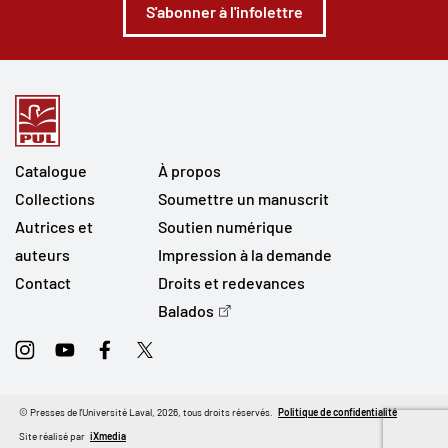
S'abonner à l'infolettre
Catalogue
À propos
Collections
Soumettre un manuscrit
Autrices et
Soutien numérique
auteurs
Impression à la demande
Contact
Droits et redevances
Balados
Instagram
Youtube
Facebook
Twitter
© Presses de l'Université Laval, 2026, tous droits réservés.
Politique de confidentialité
Site réalisé par
iXmedia