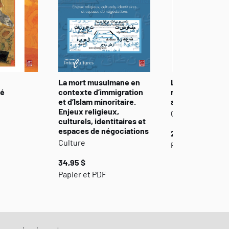
La mort musulmane en
La nation sans l
té
contexte d’immigration
religion? Le déf
et d’Islam minoritaire.
ancrages au Qu
Enjeux religieux,
Culture
culturels, identitaires et
espaces de négociations
24,95 $
Culture
Papier
34,95 $
Papier et PDF