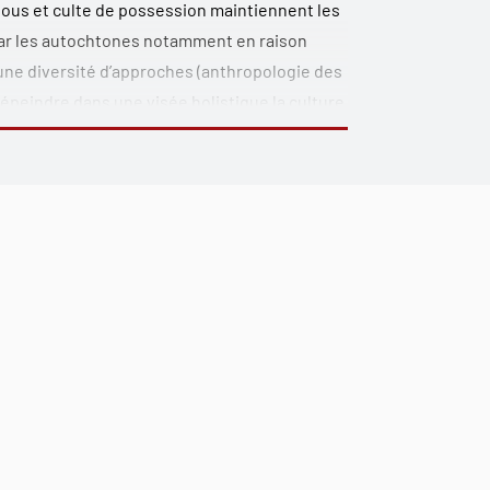
bous et culte de possession maintiennent les
 par les autochtones notamment en raison
une diversité d’approches (anthropologie des
dépeindre dans une visée holistique la culture
a, les Antankarana et les immigrants, issus
bénéfices engendrés par la valorisation de la
les résidents ne partagent pas la valeur
et régionale du rapport d’altérité, de la
 le local et le global. Garantes de la bonne
ont des actrices de premier plan dans les
 ethnographie se démarque par l’intégration
servé, dévoilant les aléas du travail de