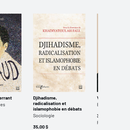
 errant
Djihadisme,
Vies et fictions 
radicalisation et
res
Études littérair
islamophobie en débats
Sociologie
30,00 $
Papier
35,00 $