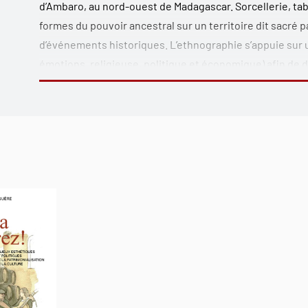
d’Ambaro, au nord-ouest de Madagascar. Sorcellerie, ta
formes du pouvoir ancestral sur un territoire dit sacré
d’événements historiques. L’ethnographie s’appuie sur 
émotions, religieuse, politique et économique) afin de 
étudiée. Dans la communauté récente d’Ambavan’ankaran
de régions et de traditions diverses, sont en quête des 
pêche et l’abondance de la ressource marine. Mais tous 
sacrée de ce site. Cette étude révèle une gestion locale 
transmission du savoir ainsi que du lien dialectique entre
entente entre les ancêtres et les vivants, les femmes s
transformations identitaires de leur communauté. Cette
des relations intersubjectives entre l’observateur et l’ob
terrain.