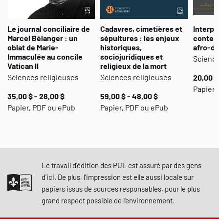
Le journal conciliaire de
Cadavres, cimetières et
Interpr
Marcel Bélanger : un
sépultures : les enjeux
context
oblat de Marie-
historiques,
afro-d
Immaculée au concile
sociojuridiques et
Science
Vatican II
religieux de la mort
Sciences religieuses
Sciences religieuses
20,00 $
Papier,
35,00 $ - 28,00 $
59,00 $ - 48,00 $
Papier, PDF ou ePub
Papier, PDF ou ePub
Le travail d'édition des PUL est assuré par des gens
d'ici. De plus, l'impression est elle aussi locale sur
papiers issus de sources responsables, pour le plus
grand respect possible de l'environnement.