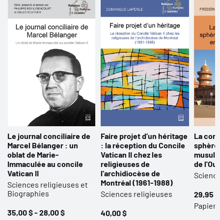
Le journal conciliaire de
Faire projet d’un héritage
La cons
Marcel Bélanger : un
: la réception du Concile
sphère
oblat de Marie-
Vatican II chez les
musulm
Immaculée au concile
religieuses de
de l'Ou
Vatican II
l’archidiocèse de
Science
Montréal (1961-1988)
Sciences religieuses et
Biographies
Sciences religieuses
29,95 $
Papier
35,00 $ - 28,00 $
40,00 $